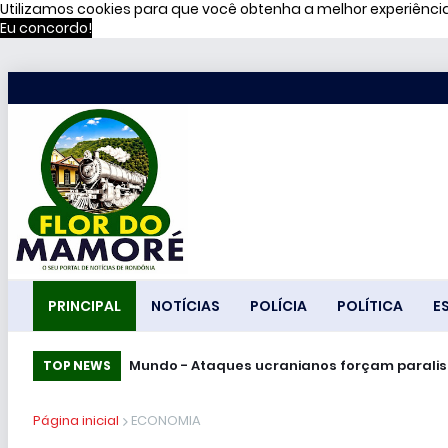
Utilizamos cookies para que você obtenha a melhor experiênc
Eu concordo!
PRINCIPAL
NOTÍCIAS
POLÍCIA
POLÍTICA
E
Terceirizado esfaqueia e mata três func
Mundo - Ataques ucranianos forçam pa
TOP NEWS
Página inicial
ECONOMIA