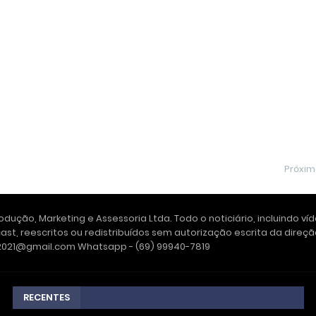
Próxi
dução, Marketing e Assessoria Ltda. Todo o noticiário, incluindo ví
ast, reescritos ou redistribuídos sem autorização escrita da dire
e2021@gmail.com Whatsapp - (69) 99940-7819
RECENTES