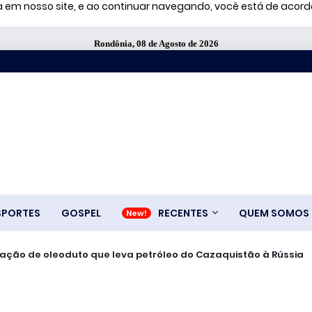
ia em nosso site, e ao continuar navegando, você está de aco
Rondônia, 08 de Agosto de 2026
SPORTES
GOSPEL
RECENTES
QUEM SOMOS
ionários em fábrica da Bombril no ABC Paulista
ralisação de oleoduto que leva petróleo do Cazaquistão à Rússia