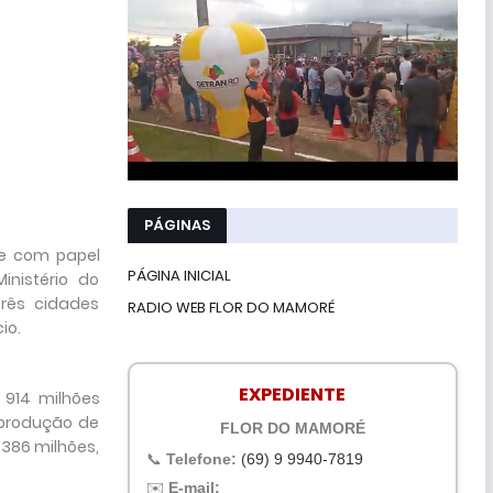
PÁGINAS
ce com papel
PÁGINA INICIAL
inistério do
três cidades
RADIO WEB FLOR DO MAMORÉ
io.
EXPEDIENTE
 914 milhões
 produção de
FLOR DO MAMORÉ
 386 milhões,
📞
Telefone:
(69) 9 9940-7819
✉️
E-mail: