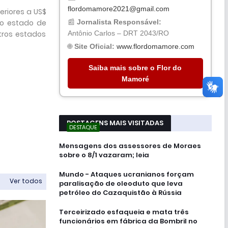
flordomamore2021@gmail.com
eriores a US$
📰
Jornalista Responsável:
do estado de
Antônio Carlos – DRT 2043/RO
tros estados
🌐
Site Oficial:
www.flordomamore.com
Saiba mais sobre o Flor do
Mamoré
POSTAGENS MAIS VISITADAS
DESTAQUE
Mensagens dos assessores de Moraes
sobre o 8/1 vazaram; leia
Mundo - Ataques ucranianos forçam
Ver todos
paralisação de oleoduto que leva
petróleo do Cazaquistão à Rússia
Terceirizado esfaqueia e mata três
funcionários em fábrica da Bombril no