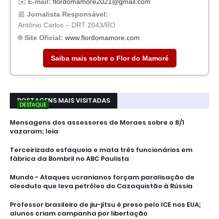
✉️
E-mail:
flordomamore2021@gmail.com
📰
Jornalista Responsável:
Antônio Carlos – DRT 2043/RO
🌐
Site Oficial:
www.flordomamore.com
Saiba mais sobre o Flor do Mamoré
POSTAGENS MAIS VISITADAS
DESTAQUE
Mensagens dos assessores de Moraes sobre o 8/1
vazaram; leia
Terceirizado esfaqueia e mata três funcionários em
fábrica da Bombril no ABC Paulista
Mundo - Ataques ucranianos forçam paralisação de
oleoduto que leva petróleo do Cazaquistão à Rússia
Professor brasileiro de jiu-jítsu é preso pelo ICE nos EUA;
alunos criam campanha por libertação