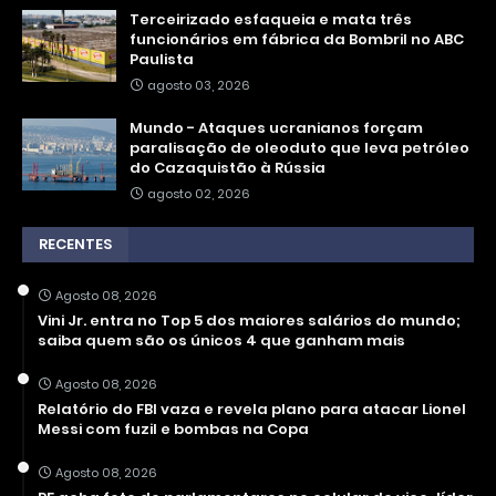
Terceirizado esfaqueia e mata três
funcionários em fábrica da Bombril no ABC
Paulista
agosto 03, 2026
Mundo - Ataques ucranianos forçam
paralisação de oleoduto que leva petróleo
do Cazaquistão à Rússia
agosto 02, 2026
RECENTES
Agosto 08, 2026
Vini Jr. entra no Top 5 dos maiores salários do mundo;
saiba quem são os únicos 4 que ganham mais
Agosto 08, 2026
Relatório do FBI vaza e revela plano para atacar Lionel
Messi com fuzil e bombas na Copa
Agosto 08, 2026