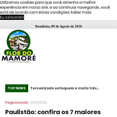
Utilizamos cookies para que você obtenha a melhor
experiência em nosso site, e ao continuar navegando, você
está de acordo com estas condições
Saber mais
Eu concordo!
Rondônia, 09 de Agosto de 2026
Mundo - Ataques ucranianos forçam
Terceirizado esfaqueia e mata três
Pro
TOP NEWS
paralisação de oleoduto que leva petróleo
funcionários em fábrica da Bombril no ABC
IC
Página inicial
ESPORTES
do Cazaquistão à Rússia
Paulista
li
Paulistão: confira os 7 maiores