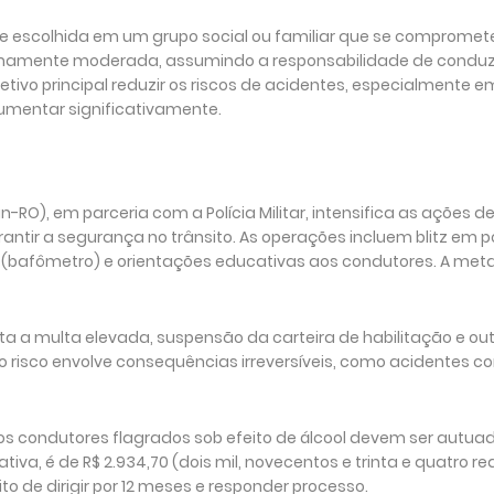
te escolhida em um grupo social ou familiar que se compromet
remamente moderada, assumindo a responsabilidade de conduz
tivo principal reduzir os riscos de acidentes, especialmente 
mentar significativamente.
RO), em parceria com a Polícia Militar, intensifica as ações d
rantir a segurança no trânsito. As operações incluem blitz em 
 (bafômetro) e orientações educativas aos condutores. A meta
eita a multa elevada, suspensão da carteira de habilitação e ou
 o risco envolve consequências irreversíveis, como acidentes c
, os condutores flagrados sob efeito de álcool devem ser autua
va, é de R$ 2.934,70 (dois mil, novecentos e trinta e quatro re
to de dirigir por 12 meses e responder processo.