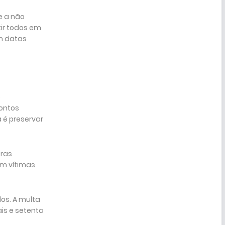
e a não
ir todos em
em datas
e
pontos
 é preservar
tras
om vítimas
dos. A multa
ais e setenta