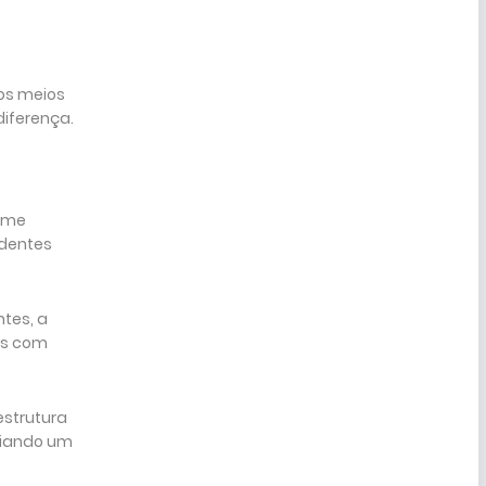
ros meios
diferença.
orme
identes
tes, a
dos com
estrutura
criando um