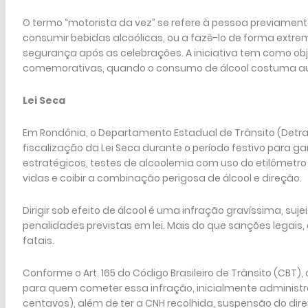
O termo “motorista da vez” se refere à pessoa previamen
consumir bebidas alcoólicas, ou a fazê-lo de forma ext
segurança após as celebrações. A iniciativa tem como obje
comemorativas, quando o consumo de álcool costuma au
Lei Seca
Em Rondônia, o Departamento Estadual de Trânsito (Detran-
fiscalização da Lei Seca durante o período festivo para ga
estratégicos, testes de alcoolemia com uso do etilômetro
vidas e coibir a combinação perigosa de álcool e direção.
Dirigir sob efeito de álcool é uma infração gravíssima, suj
penalidades previstas em lei. Mais do que sanções legais,
fatais.
Conforme o Art. 165 do Código Brasileiro de Trânsito (CBT)
para quem cometer essa infração, inicialmente administrati
centavos), além de ter a CNH recolhida, suspensão do direi