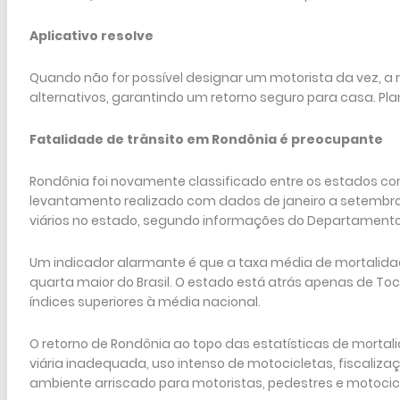
Aplicativo resolve
Quando não for possível designar um motorista da vez, a r
alternativos, garantindo um retorno seguro para casa. Pl
Fatalidade de trânsito em Rondônia é preocupante
Rondônia foi novamente classificado entre os estados co
levantamento realizado com dados de janeiro a setembro
viários no estado, segundo informações do Departamento 
Um indicador alarmante é que a taxa média de mortalidade
quarta maior do Brasil. O estado está atrás apenas de Toca
índices superiores à média nacional.
O retorno de Rondônia ao topo das estatísticas de mortali
viária inadequada, uso intenso de motocicletas, fiscaliza
ambiente arriscado para motoristas, pedestres e motocicl