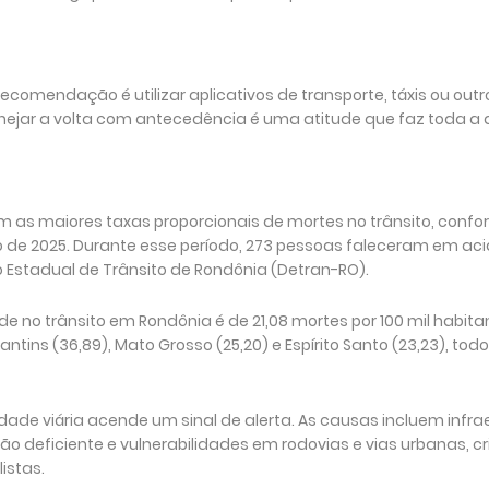
ecomendação é utilizar aplicativos de transporte, táxis ou out
anejar a volta com antecedência é uma atitude que faz toda a 
m as maiores taxas proporcionais de mortes no trânsito, conf
 de 2025. Durante esse período, 273 pessoas faleceram em ac
Estadual de Trânsito de Rondônia (Detran-RO).
 no trânsito em Rondônia é de 21,08 mortes por 100 mil habitan
ntins (36,89), Mato Grosso (25,20) e Espírito Santo (23,23), to
dade viária acende um sinal de alerta. As causas incluem infra
ção deficiente e vulnerabilidades em rodovias e vias urbanas, 
istas.