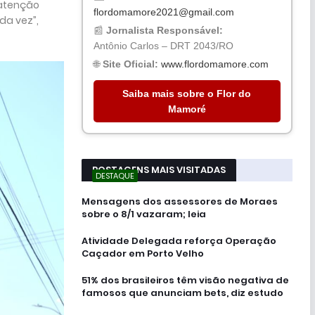
 atenção
flordomamore2021@gmail.com
da vez”,
📰
Jornalista Responsável:
Antônio Carlos – DRT 2043/RO
🌐
Site Oficial:
www.flordomamore.com
Saiba mais sobre o Flor do
Mamoré
POSTAGENS MAIS VISITADAS
DESTAQUE
Mensagens dos assessores de Moraes
sobre o 8/1 vazaram; leia
Atividade Delegada reforça Operação
Caçador em Porto Velho
51% dos brasileiros têm visão negativa de
famosos que anunciam bets, diz estudo