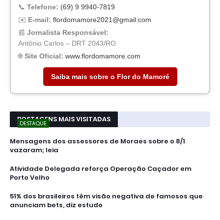
📞
Telefone:
(69) 9 9940-7819
✉️
E-mail:
flordomamore2021@gmail.com
📰
Jornalista Responsável:
Antônio Carlos – DRT 2043/RO
🌐
Site Oficial:
www.flordomamore.com
Saiba mais sobre o Flor do Mamoré
POSTAGENS MAIS VISITADAS
DESTAQUE
Mensagens dos assessores de Moraes sobre o 8/1
vazaram; leia
Atividade Delegada reforça Operação Caçador em
Porto Velho
51% dos brasileiros têm visão negativa de famosos que
anunciam bets, diz estudo