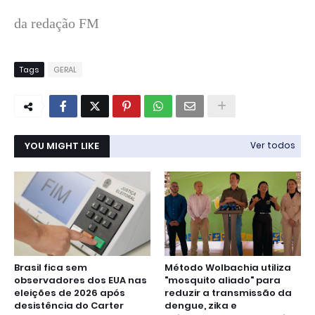
da redação FM
Tags
GERAL
YOU MIGHT LIKE
Ver todos
Brasil fica sem
Método Wolbachia utiliza
observadores dos EUA nas
"mosquito aliado" para
eleições de 2026 após
reduzir a transmissão da
desistência do Carter
dengue, zika e