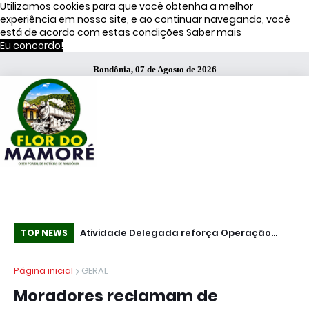
Utilizamos cookies para que você obtenha a melhor
experiência em nosso site, e ao continuar navegando, você
está de acordo com estas condições
Saber mais
Eu concordo!
Rondônia, 07 de Agosto de 2026
s de Moraes
Atividade Delegada reforça Operação
51
TOP NEWS
Caçador em Porto Velho
fa
Página inicial
GERAL
Moradores reclamam de