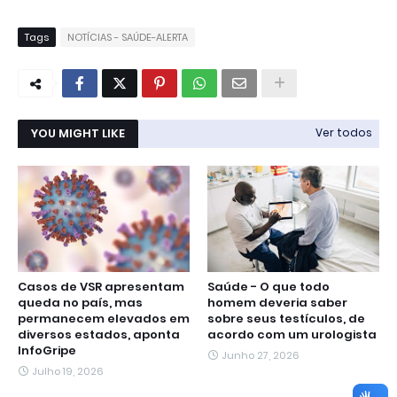
Tags
NOTÍCIAS - SAÚDE-ALERTA
YOU MIGHT LIKE
Ver todos
Casos de VSR apresentam
Saúde - O que todo
queda no país, mas
homem deveria saber
permanecem elevados em
sobre seus testículos, de
diversos estados, aponta
acordo com um urologista
InfoGripe
Junho 27, 2026
Julho 19, 2026