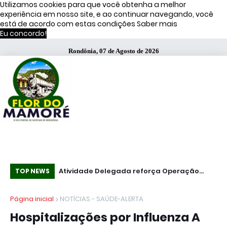
Utilizamos cookies para que você obtenha a melhor
experiência em nosso site, e ao continuar navegando, você
está de acordo com estas condições
Saber mais
Eu concordo!
Rondônia, 07 de Agosto de 2026
Atividade Delegada reforça Operação
51% dos brasileiros têm visão negativa de
Co
TOP NEWS
Caçador em Porto Velho
famosos que anunciam bets, diz estudo
mi
Página inicial
NOTÍCIAS - SAÚDE-ALERTA
Hospitalizações por Influenza A