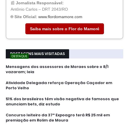
📰
Jornalista Responsável:
Antônio Carlos – DRT 2043/RO
🌐
Site Oficial:
www.flordomamore.com
Saiba mais sobre o Flor do Mamoré
POSTAGENS MAIS VISITADAS
DESTAQUE
Mensagens dos assessores de Moraes sobre o 8/1
vazaram; leia
Atividade Delegada reforça Operação Caçador em
Porto Velho
51% dos brasileiros têm visão negativa de famosos que
anunciam bets, diz estudo
Concurso leiteiro da 37ª Expoagro terá R$ 25 mil em
premiação em Rolim de Moura