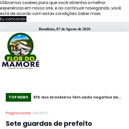
Utilizamos cookies para que você obtenha a melhor
experiência em nosso site, e ao continuar navegando, você
está de acordo com estas condições
Saber mais
Eu concordo!
Rondônia, 07 de Agosto de 2026
ça Operação
51% dos brasileiros têm visão negativa de
Co
TOP NEWS
famosos que anunciam bets, diz estudo
mi
Página inicial
MUNDO
Sete guardas de prefeito