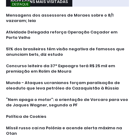
POSTAGENS MAIS VISITADAS
DESTAQUE
Mensagens dos assessores de Moraes sobre o 8/1
vazaram; leia
Atividade Delegada reforça Operação Caçador em
Porto Velho
51% dos brasileiros têm visão negativa de famosos que
anunciam bets, diz estudo
Concurso leiteiro da 37ª Expoagro terá R$ 25 mil em
premiação em Rolim de Moura
Mundo - Ataques ucranianos forçam paralisação de
oleoduto que leva petróleo do Cazaquistão à Rússia
“Nem apaga o motor”: a orientação de Vorcaro para voo
de Jaques Wagner, segundo a PF
Política de Cookies
Míssil russo cai na Polônia e acende alerta máximo na
Otan