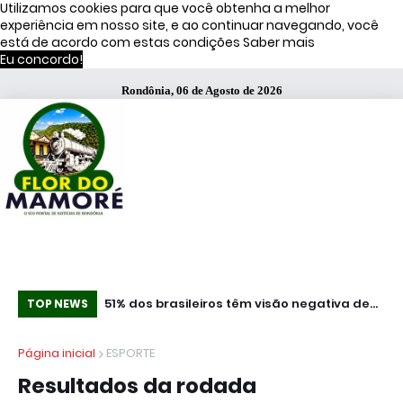
Utilizamos cookies para que você obtenha a melhor
experiência em nosso site, e ao continuar navegando, você
está de acordo com estas condições
Saber mais
Eu concordo!
Rondônia, 06 de Agosto de 2026
ça Operação
51% dos brasileiros têm visão negativa de
Co
TOP NEWS
famosos que anunciam bets, diz estudo
mi
Página inicial
ESPORTE
Resultados da rodada