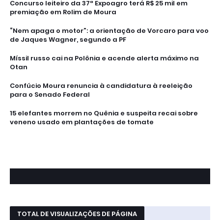
Concurso leiteiro da 37ª Expoagro terá R$ 25 mil em
premiação em Rolim de Moura
“Nem apaga o motor”: a orientação de Vorcaro para voo
de Jaques Wagner, segundo a PF
Míssil russo cai na Polônia e acende alerta máximo na
Otan
Confúcio Moura renuncia à candidatura à reeleição
para o Senado Federal
15 elefantes morrem no Quênia e suspeita recai sobre
veneno usado em plantações de tomate
TOTAL DE VISUALIZAÇÕES DE PÁGINA