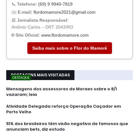
📞
Telefone:
(69) 9 9940-7819
✉️
E-mail:
flordomamore2021@gmail.com
📰
Jornalista Responsável:
Antônio Carlos – DRT 2043/RO
🌐
Site Oficial:
www.flordomamore.com
Saiba mais sobre o Flor do Mamoré
POSTAGENS MAIS VISITADAS
DESTAQUE
Mensagens dos assessores de Moraes sobre o 8/1
vazaram; leia
Atividade Delegada reforça Operação Caçador em
Porto Velho
51% dos brasileiros têm visão negativa de famosos que
anunciam bets, diz estudo