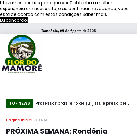
Utilizamos cookies para que você obtenha a melhor
experiência em nosso site, e ao continuar navegando, você
está de acordo com estas condições
Saber mais
Eu concordo!
Rondônia, 09 de Agosto de 2026
ata três
Professor brasileiro de jiu-jítsu é preso pelo
Mundo - Ataq
TOP NEWS
 Bombril no ABC
ICE nos EUA; alunos criam campanha por
pa
Página inicial
GERAL
libertação
do
PRÓXIMA SEMANA: Rondônia