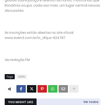
globais sobre justiça e direitos humanos, mostrando que
Rondônia ocupa, cada vez mais, um lugar central nessas
discussões.
As inscrições estão abertas no site oficial:
www.even3.com.br/vi_dhjus-624787.
da redação FM
Tags
GERAL
YOU MIGHT LIKE
Ver todos