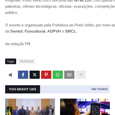
A Agrotec Porto Velho 2025 funciona das
8h às 21h
, com pausa n
palestras, vitrines tecnológicas, oficinas, exposições, competiçõ
público.
O evento é organizado pela Prefeitura de Porto Velho, por meio d
da
Semtel
,
Funcultural
,
ADPVH
e
SMCL
.
da redação FM
Tags
DESTAQUE
YOU MIGHT LIKE
Ver todos