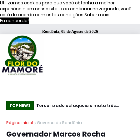
Utilizamos cookies para que você obtenha a melhor
experiência em nosso site, e ao continuar navegando, você
está de acordo com estas condições
Saber mais
Eu concordo!
Rondônia, 09 de Agosto de 2026
s de Moraes
Terceirizado esfaqueia e mata três
Mundo - Ataq
TOP NEWS
funcionários em fábrica da Bombril no ABC
pa
Página inicial
Governo de Rondônia
Paulista
do
Governador Marcos Rocha