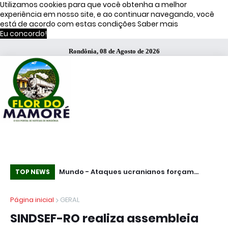
Utilizamos cookies para que você obtenha a melhor
experiência em nosso site, e ao continuar navegando, você
está de acordo com estas condições
Saber mais
Eu concordo!
Rondônia, 08 de Agosto de 2026
s de Moraes
Mundo - Ataques ucranianos forçam
Te
TOP NEWS
paralisação de oleoduto que leva petróleo
fu
Página inicial
GERAL
do Cazaquistão à Rússia
Pa
SINDSEF-RO realiza assembleia