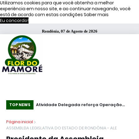
Utilizamos cookies para que você obtenha a melhor
experiência em nosso site, e ao continuar navegando, você
está de acordo com estas condições
Saber mais
Eu concordo!
Rondônia, 07 de Agosto de 2026
s de Moraes
Atividade Delegada reforça Operação
51
TOP NEWS
Caçador em Porto Velho
fa
Página inicial
ASSEMBLEIA LEGISLATIVA DO ESTADO DE RONDÔNIA - ALE