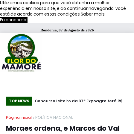
Utilizamos cookies para que você obtenha a melhor
experiência em nosso site, e ao continuar navegando, você
está de acordo com estas condições
Saber mais
Eu concordo!
Rondônia, 07 de Agosto de 2026
Concurso leiteiro da 37ª Expoagro terá R$ 25
Política de Cookies
“N
TOP NEWS
mil em premiação em Rolim de Moura
Vo
Página inicial
POLÍTICA NACIONAL
se
Moraes ordena, e Marcos do Val