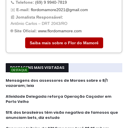
📞
Telefone:
(69) 9 9940-7819
✉️
E-mail:
flordomamore2021@gmail.com
📰
Jornalista Responsável:
Antônio Carlos – DRT 2043/RO
🌐
Site Oficial:
www.flordomamore.com
Saiba mais sobre o Flor do Mamoré
POSTAGENS MAIS VISITADAS
DESTAQUE
Mensagens dos assessores de Moraes sobre o 8/1
vazaram; leia
Atividade Delegada reforça Operação Caçador em
Porto Velho
51% dos brasileiros têm visão negativa de famosos que
anunciam bets, diz estudo