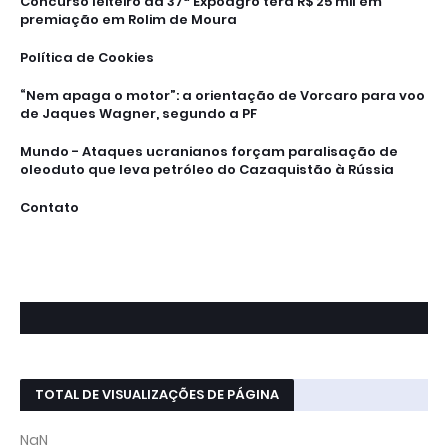
Concurso leiteiro da 37ª Expoagro terá R$ 25 mil em
premiação em Rolim de Moura
Política de Cookies
“Nem apaga o motor”: a orientação de Vorcaro para voo
de Jaques Wagner, segundo a PF
Mundo - Ataques ucranianos forçam paralisação de
oleoduto que leva petróleo do Cazaquistão à Rússia
Contato
TOTAL DE VISUALIZAÇÕES DE PÁGINA
NaN