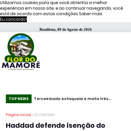
Utilizamos cookies para que você obtenha a melhor
experiência em nosso site, e ao continuar navegando, você
está de acordo com estas condições
Saber mais
Eu concordo!
Rondônia, 09 de Agosto de 2026
s de Moraes
Terceirizado esfaqueia e mata três
Es
TOP NEWS
funcionários em fábrica da Bombril no ABC
se
Página inicial
ECONOMIA
Paulista
Haddad defende isenção do