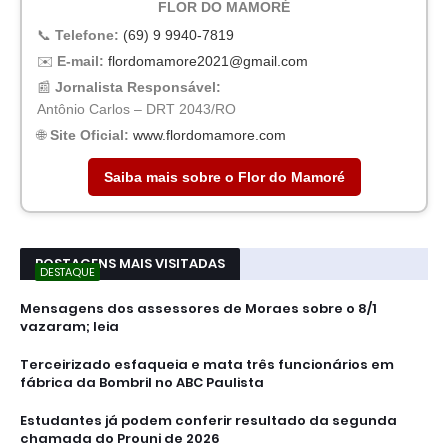
FLOR DO MAMORÉ
📞
Telefone:
(69) 9 9940-7819
✉️
E-mail:
flordomamore2021@gmail.com
📰
Jornalista Responsável:
Antônio Carlos – DRT 2043/RO
🌐
Site Oficial:
www.flordomamore.com
Saiba mais sobre o Flor do Mamoré
POSTAGENS MAIS VISITADAS
DESTAQUE
Mensagens dos assessores de Moraes sobre o 8/1
vazaram; leia
Terceirizado esfaqueia e mata três funcionários em
fábrica da Bombril no ABC Paulista
Estudantes já podem conferir resultado da segunda
chamada do Prouni de 2026