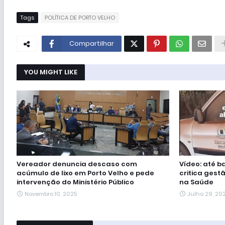
Tags
POLÍTICA DE PORTO VELHO
Compartilhar
YOU MIGHT LIKE
Vereador denuncia descaso com
Vídeo: até b
acúmulo de lixo em Porto Velho e pede
critica ges
intervenção do Ministério Público
na Saúde
Novembro 10, 2025
Julho 29, 20