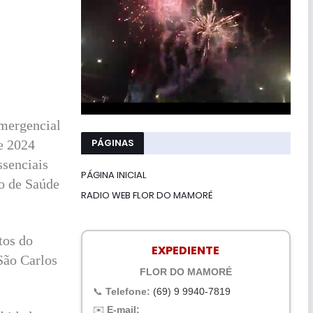
emergencial
PÁGINAS
e 2024
ssenciais
PÁGINA INICIAL
io de Saúde
RADIO WEB FLOR DO MAMORÉ
tos do
EXPEDIENTE
São Carlos
FLOR DO MAMORÉ
📞
Telefone:
(69) 9 9940-7819
✉️
E-mail: