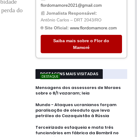
obidade
flordomamore2021@gmail.com
 perda do
📰
Jornalista Responsável:
Antônio Carlos – DRT 2043/RO
🌐
Site Oficial:
www.flordomamore.com
Saiba mais sobre o Flor do
Mamoré
POSTAGENS MAIS VISITADAS
DESTAQUE
Mensagens dos assessores de Moraes
sobre o 8/1 vazaram; leia
Mundo - Ataques ucranianos forçam
paralisação de oleoduto que leva
petróleo do Cazaquistão à Rússia
Terceirizado esfaqueia e mata três
funcionários em fábrica da Bombril no