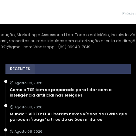
Próxi
dução, Marketing e Assessoria Ltda. Todo o noticiário, incluindo ví
ast, reescritos ou redistribuídos sem autorização escrita da dire
e2021@gmail.com Whatsapp - (69) 99940-7819
RECENTES
Agosto 08, 2026
Como o TSE tem se preparado para lidar com a
inteligência artificial nas eleições
Agosto 08, 2026
Mundo - VÍDEO: EUA liberam novos vídeos de OVNIs que
parecem ‘reagir’ a tiros de aviões militares
Agosto 08, 2026