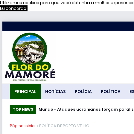
Utilizamos cookies para que você obtenha a melhor experiênc
Eu concordo!
PRINCIPAL
NOTÍCIAS
POLÍCIA
POLÍTICA
E
Mundo - Ataques ucranianos forçam pa
TOP NEWS
Página inicial
POLÍTICA DE PORTO VELHO