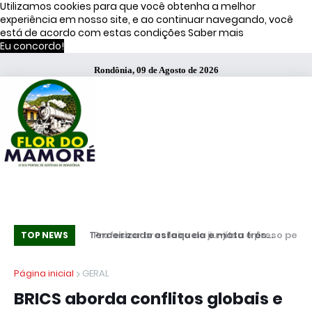
Utilizamos cookies para que você obtenha a melhor
experiência em nosso site, e ao continuar navegando, você
está de acordo com estas condições
Saber mais
Eu concordo!
Rondônia, 09 de Agosto de 2026
ata três
Professor brasileiro de jiu-jítsu é preso pelo
Es
TOP NEWS
 Bombril no ABC
ICE nos EUA; alunos criam campanha por
se
Página inicial
GERAL
libertação
BRICS aborda conflitos globais e