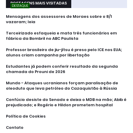
POSTAGENS MAIS VISITADAS
DESTAQUE
Mensagens dos assessores de Moraes sobre o 8/1
vazaram; leia
Terceirizado esfaqueia e mata três funcionários em
fábrica da Bombril no ABC Paulista
Professor brasileiro de jiu-jítsu é preso pelo ICE nos EUA;
alunos criam campanha por libertação
Estudantes já podem conferir resultado da segunda
chamada do Prouni de 2026
Mundo - Ataques ucranianos forçam paralisação de
oleoduto que leva petróleo do Cazaquistão à Rússia
Confúcio desiste do Senado e deixa o MDB na mão; Abib é
prejudicado; e Rogério e Hildon prometem hospital
Política de Cookies
Contato