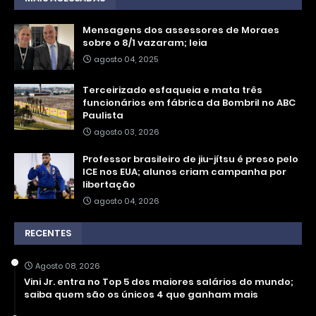
Mensagens dos assessores de Moraes
sobre o 8/1 vazaram; leia
agosto 04, 2025
Terceirizado esfaqueia e mata três
funcionários em fábrica da Bombril no ABC
Paulista
agosto 03, 2026
Professor brasileiro de jiu-jítsu é preso pelo
ICE nos EUA; alunos criam campanha por
libertação
agosto 04, 2026
RECENTES
Agosto 08, 2026
Vini Jr. entra no Top 5 dos maiores salários do mundo;
saiba quem são os únicos 4 que ganham mais