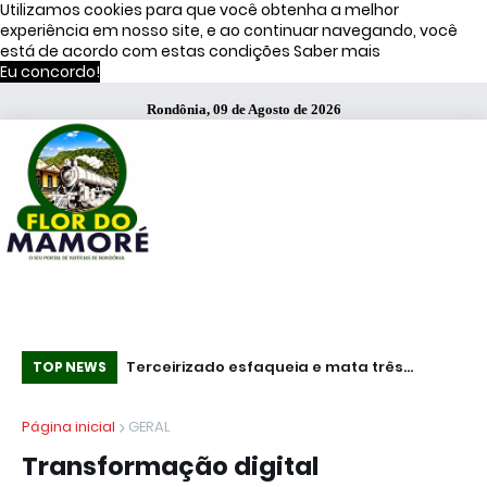
Utilizamos cookies para que você obtenha a melhor
experiência em nosso site, e ao continuar navegando, você
está de acordo com estas condições
Saber mais
Eu concordo!
Rondônia, 09 de Agosto de 2026
s de Moraes
Terceirizado esfaqueia e mata três
Pro
TOP NEWS
funcionários em fábrica da Bombril no ABC
IC
Página inicial
GERAL
Paulista
li
Transformação digital