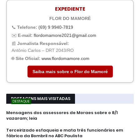
EXPEDIENTE
FLOR DO MAMORÉ
📞
Telefone:
(69) 9 9940-7819
✉️
E-mail:
flordomamore2021@gmail.com
📰
Jornalista Responsável:
Antônio Carlos – DRT 2043/RO
🌐
Site Oficial:
www.flordomamore.com
Saiba mais sobre o Flor do Mamoré
POSTAGENS MAIS VISITADAS
DESTAQUE
Mensagens dos assessores de Moraes sobre o 8/1
vazaram; leia
Terceirizado esfaqueia e mata três funcionários em
fábrica da Bombril no ABC Paulista