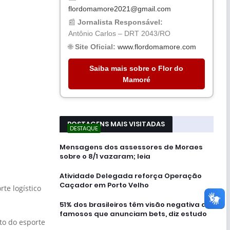
flordomamore2021@gmail.com
📰
Jornalista Responsável:
Antônio Carlos – DRT 2043/RO
🌐
Site Oficial:
www.flordomamore.com
Saiba mais sobre o Flor do
Mamoré
POSTAGENS MAIS VISITADAS
DESTAQUE
Mensagens dos assessores de Moraes
sobre o 8/1 vazaram; leia
Atividade Delegada reforça Operação
Caçador em Porto Velho
te logístico
51% dos brasileiros têm visão negativa de
famosos que anunciam bets, diz estudo
to do esporte