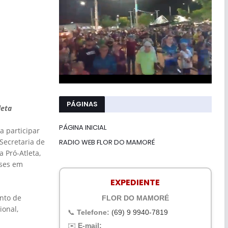
PÁGINAS
leta
PÁGINA INICIAL
 participar
Secretaria de
RADIO WEB FLOR DO MAMORÉ
 Pró-Atleta,
nses em
EXPEDIENTE
ento de
FLOR DO MAMORÉ
ional,
📞
Telefone:
(69) 9 9940-7819
✉️
E-mail: