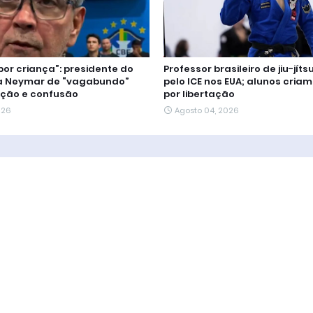
por criança”: presidente do
Professor brasileiro de jiu-jíts
 Neymar de “vagabundo”
pelo ICE nos EUA; alunos cri
ação e confusão
por libertação
026
Agosto 04, 2026