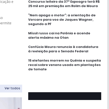
Concurso leiteiro da 37ª Expoagro terá R$
icação e
25 mil em premiação em Rolim de Moura
“Nem apaga o motor”: a orientação de
so
Vorcaro para voo de Jaques Wagner,
permite
segundo a PF
Míssil russo cai na Polônia e acende
alerta máximo na Otan
Confúcio Moura renuncia à candidatura
à reeleição para o Senado Federal
15 elefantes morrem no Quênia e suspeita
recai sobre veneno usado em plantações
de tomate
Ver todos