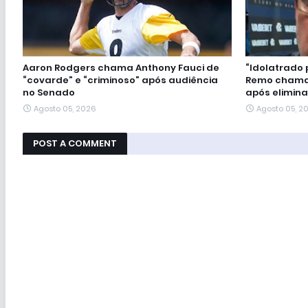
Aaron Rodgers chama Anthony Fauci de
“Idolatrado 
“covarde” e “criminoso” após audiência
Remo chama
no Senado
após elimin
Agosto 05, 2026
Agosto 05, 2
POST A COMMENT