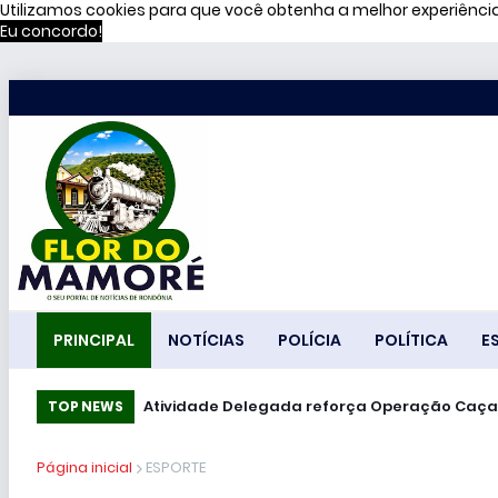
Utilizamos cookies para que você obtenha a melhor experiênc
Eu concordo!
PRINCIPAL
NOTÍCIAS
POLÍCIA
POLÍTICA
E
51% dos brasileiros têm visão negativa de 
Atividade Delegada reforça Operação C
TOP NEWS
Página inicial
ESPORTE