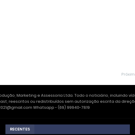
Próxi
dução, Marketing e Assessoria Ltda. Todo o noticiário, incluindo ví
ast, reescritos ou redistribuídos sem autorização escrita da dire
e2021@gmail.com Whatsapp - (69) 99940-7819
RECENTES