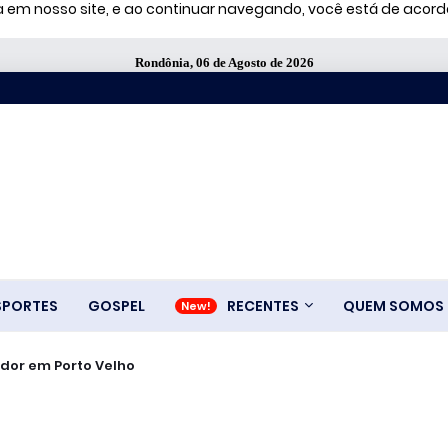
ia em nosso site, e ao continuar navegando, você está de aco
Rondônia, 06 de Agosto de 2026
SPORTES
GOSPEL
RECENTES
QUEM SOMOS
famosos que anunciam bets, diz estudo
açador em Porto Velho