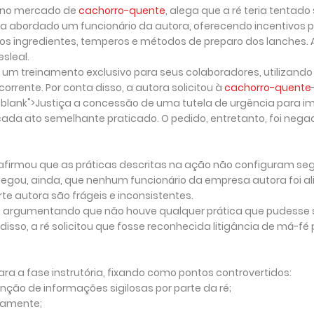
 no mercado de
cachorro-quente
, alega que a ré teria tentado
ria abordado um funcionário da autora, oferecendo incentivos p
s ingredientes, temperos e métodos de preparo dos lanches. 
sleal.
um treinamento exclusivo para seus colaboradores, utilizando
rente. Por conta disso, a autora solicitou à
cachorro-quente
blank">Justiça a concessão de uma tutela de urgência para i
cada ato semelhante praticado. O pedido, entretanto, foi nega
afirmou que as práticas descritas na ação não configuram se
gou, ainda, que nenhum funcionário da empresa autora foi al
te autora são frágeis e inconsistentes.
, argumentando que não houve qualquer prática que pudesse 
isso, a ré solicitou que fosse reconhecida litigância de má-fé 
ra a fase instrutória, fixando como pontos controvertidos:
nção de informações sigilosas por parte da ré;
icamente;