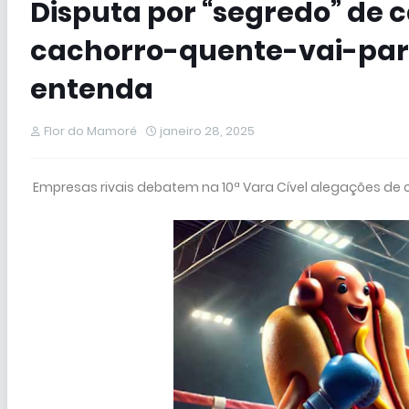
Disputa por “segredo” de 
cachorro-quente-vai-par
entenda
Flor do Mamoré
janeiro 28, 2025
Empresas rivais debatem na 10ª Vara Cível alegações de