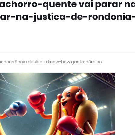
cachorro-quente vai parar n
ar-na-justica-de-rondonia
 concorrência desleal e know-how gastronômico