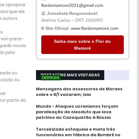
 se apropriar
flordomamore2021@gmail.com
ara que ele
📰
Jornalista Responsável:
A autora
Antônio Carlos – DRT 2043/RO
🌐
Site Oficial:
www.flordomamore.com
 o
-vai-parar-
Saiba mais sobre o Flor do
mpedir novas
Mamoré
do pela
gredo ou
POSTAGENS MAIS VISITADAS
DESTAQUE
iciado ou
Mensagens dos assessores de Moraes
ser
sobre o 8/1 vazaram; leia
por parte da
Mundo - Ataques ucranianos forçam
paralisação de oleoduto que leva
petróleo do Cazaquistão à Rússia
Terceirizado esfaqueia e mata três
funcionários em fábrica da Bombril no