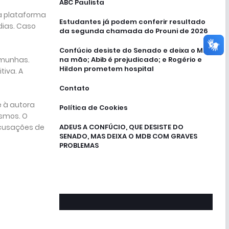
ABC Paulista
 a plataforma
Estudantes já podem conferir resultado
dias. Caso
da segunda chamada do Prouni de 2026
Confúcio desiste do Senado e deixa o MDB
emunhas.
na mão; Abib é prejudicado; e Rogério e
Hildon prometem hospital
tiva. A
Contato
 à autora
Política de Cookies
esmos. O
cusações de
ADEUS A CONFÚCIO, QUE DESISTE DO
SENADO, MAS DEIXA O MDB COM GRAVES
PROBLEMAS