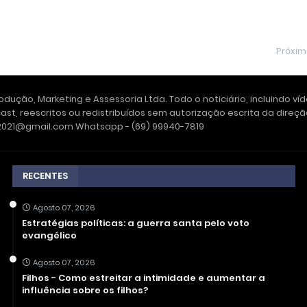
Próxi
dução, Marketing e Assessoria Ltda. Todo o noticiário, incluindo ví
ast, reescritos ou redistribuídos sem autorização escrita da dire
e2021@gmail.com Whatsapp - (69) 99940-7819
RECENTES
Agosto 07, 2026
Estratégias políticas: a guerra santa pelo voto
evangélico
Agosto 07, 2026
Filhos - Como estreitar a intimidade e aumentar a
influência sobre os filhos?