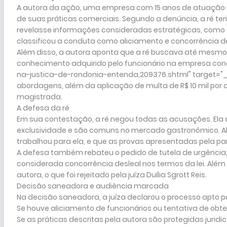
A autora da ação, uma empresa com 15 anos de atuação
de suas práticas comerciais. Segundo a denúncia, a ré te
revelasse informações consideradas estratégicas, como o
classificou a conduta como aliciamento e concorrência de
Além disso, a autora aponta que a ré buscava até mesmo 
conhecimento adquirido pelo funcionário na empresa concor
na-justica-de-rondonia-entenda,209376.shtml" target="_
abordagens, além da aplicação de multa de R$ 10 mil por 
magistrada.
A defesa da ré
Em sua contestação, a ré negou todas as acusações. Ela 
exclusividade e são comuns no mercado gastronômico. Ale
trabalhou para ela, e que as provas apresentadas pela par
A defesa também rebateu o pedido de tutela de urgência
considerada concorrência desleal nos termos da lei. Além d
autora, o que foi rejeitado pela juíza Duília Sgrott Reis.
Decisão saneadora e audiência marcada
Na decisão saneadora, a juíza declarou o processo apto pa
Se houve aliciamento de funcionários ou tentativa de obte
Se as práticas descritas pela autora são protegidas jurid