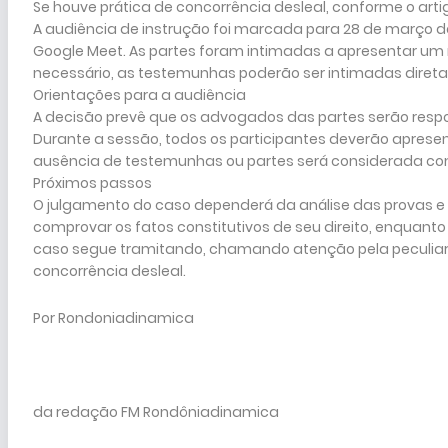
Se houve prática de concorrência desleal, conforme o artigo
A audiência de instrução foi marcada para 28 de março de 
Google Meet. As partes foram intimadas a apresentar um ro
necessário, as testemunhas poderão ser intimadas diretam
Orientações para a audiência
A decisão prevê que os advogados das partes serão respo
Durante a sessão, todos os participantes deverão apresent
ausência de testemunhas ou partes será considerada com
Próximos passos
O julgamento do caso dependerá da análise das provas e 
comprovar os fatos constitutivos de seu direito, enquant
caso segue tramitando, chamando atenção pela peculia
concorrência desleal.
Por Rondoniadinamica
da redação FM Rondôniadinamica