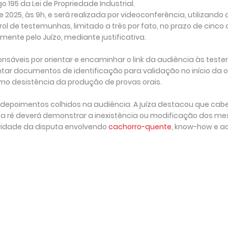
 195 da Lei de Propriedade Industrial.
2025, às 9h, e será realizada por videoconferência, utilizando
l de testemunhas, limitado a três por fato, no prazo de cinco 
ente pelo Juízo, mediante justificativa.
nsáveis por orientar e encaminhar o link da audiência às test
ar documentos de identificação para validação no início da oi
o desistência da produção de provas orais.
depoimentos colhidos na audiência. A juíza destacou que cabe
o a ré deverá demonstrar a inexistência ou modificação dos m
ridade da disputa envolvendo
cachorro-quente
, know-how e a