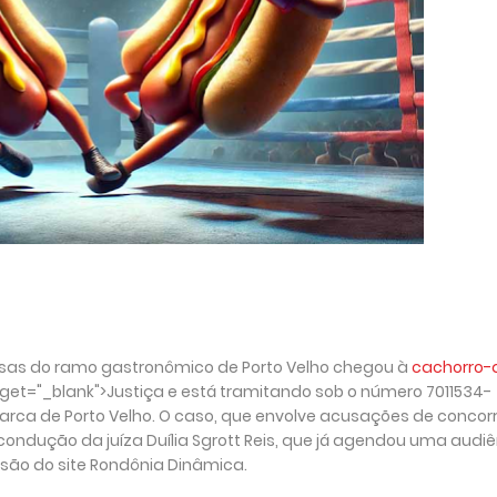
resas do ramo gastronômico de Porto Velho chegou à
cachorro-
et="_blank">Justiça e está tramitando sob o número 7011534-
omarca de Porto Velho. O caso, que envolve acusações de concor
condução da juíza Duília Sgrott Reis, que já agendou uma audi
 são do site Rondônia Dinâmica.