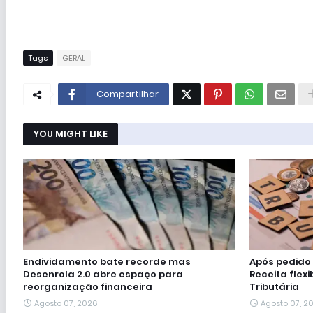
Tags
GERAL
Compartilhar
YOU MIGHT LIKE
Endividamento bate recorde mas
Após pedido
Desenrola 2.0 abre espaço para
Receita flex
reorganização financeira
Tributária
Agosto 07, 2026
Agosto 07, 2