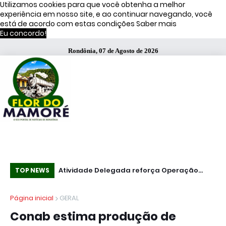
Utilizamos cookies para que você obtenha a melhor
experiência em nosso site, e ao continuar navegando, você
está de acordo com estas condições
Saber mais
Eu concordo!
Rondônia, 07 de Agosto de 2026
51% dos brasileiros têm visão negativa de
Atividade Delegada reforça Operação
Co
TOP NEWS
famosos que anunciam bets, diz estudo
Caçador em Porto Velho
mi
Página inicial
GERAL
Conab estima produção de