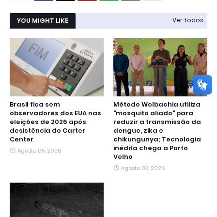
YOU MIGHT LIKE
Ver todos
Brasil fica sem
Método Wolbachia utiliza
observadores dos EUA nas
"mosquito aliado" para
eleições de 2026 após
reduzir a transmissão da
desistência do Carter
dengue, zika e
Center
chikungunya; Tecnologia
inédita chega a Porto
Agosto 05, 2026
Velho
Agosto 05, 2026