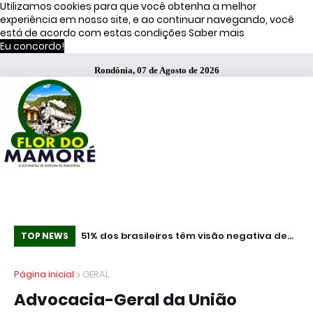
Utilizamos cookies para que você obtenha a melhor
experiência em nosso site, e ao continuar navegando, você
está de acordo com estas condições
Saber mais
Eu concordo!
Rondônia, 07 de Agosto de 2026
ça Operação
51% dos brasileiros têm visão negativa de
Co
TOP NEWS
famosos que anunciam bets, diz estudo
mi
Página inicial
GERAL
Advocacia-Geral da União