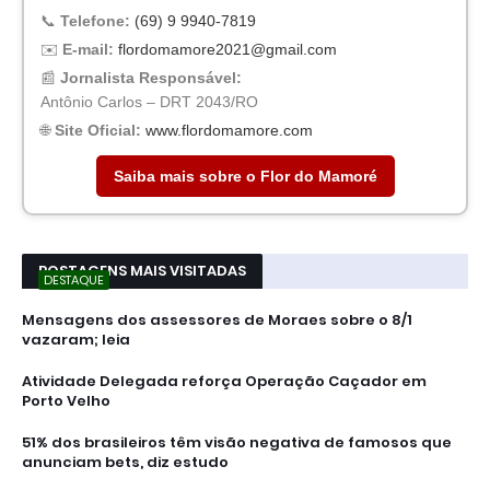
📞
Telefone:
(69) 9 9940-7819
✉️
E-mail:
flordomamore2021@gmail.com
📰
Jornalista Responsável:
Antônio Carlos – DRT 2043/RO
🌐
Site Oficial:
www.flordomamore.com
Saiba mais sobre o Flor do Mamoré
POSTAGENS MAIS VISITADAS
DESTAQUE
Mensagens dos assessores de Moraes sobre o 8/1
vazaram; leia
Atividade Delegada reforça Operação Caçador em
Porto Velho
51% dos brasileiros têm visão negativa de famosos que
anunciam bets, diz estudo