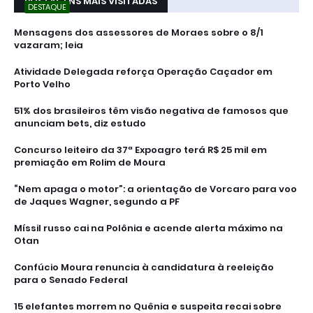
POSTAGENS MAIS VISITADAS
DESTAQUE
Mensagens dos assessores de Moraes sobre o 8/1
vazaram; leia
Atividade Delegada reforça Operação Caçador em
Porto Velho
51% dos brasileiros têm visão negativa de famosos que
anunciam bets, diz estudo
Concurso leiteiro da 37ª Expoagro terá R$ 25 mil em
premiação em Rolim de Moura
“Nem apaga o motor”: a orientação de Vorcaro para voo
de Jaques Wagner, segundo a PF
Míssil russo cai na Polônia e acende alerta máximo na
Otan
Confúcio Moura renuncia à candidatura à reeleição
para o Senado Federal
15 elefantes morrem no Quênia e suspeita recai sobre