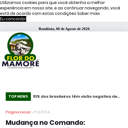
Utilizamos cookies para que você obtenha a melhor
experiência em nosso site, e ao continuar navegando, você
está de acordo com estas condições
Saber mais
Eu concordo!
Rondônia, 06 de Agosto de 2026
ça Operação
51% dos brasileiros têm visão negativa de
Co
TOP NEWS
famosos que anunciam bets, diz estudo
mi
Página inicial
POLÍTICA
Mudança no Comando: