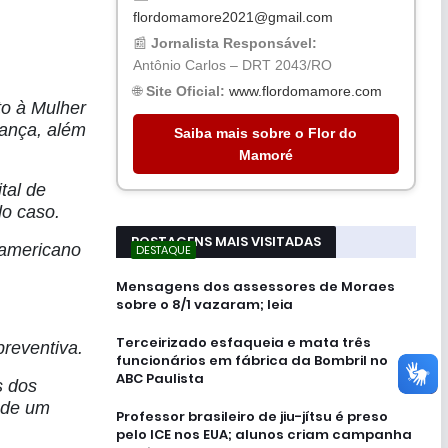
flordomamore2021@gmail.com
📰
Jornalista Responsável:
Antônio Carlos – DRT 2043/RO
🌐
Site Oficial:
www.flordomamore.com
to à Mulher
iança, além
Saiba mais sobre o Flor do
Mamoré
tal de
do caso.
POSTAGENS MAIS VISITADAS
-americano
DESTAQUE
Mensagens dos assessores de Moraes
sobre o 8/1 vazaram; leia
Terceirizado esfaqueia e mata três
preventiva.
funcionários em fábrica da Bombril no
ABC Paulista
s dos
o de um
Professor brasileiro de jiu-jítsu é preso
pelo ICE nos EUA; alunos criam campanha