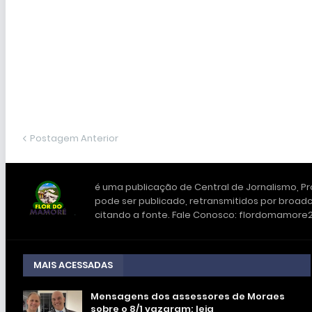
Postagem Anterior
é uma publicação de Central de Jornalismo, Pro
pode ser publicado, retransmitidos por broadc
citando a fonte. Fale Conosco: flordomamor
MAIS ACESSADAS
Mensagens dos assessores de Moraes
sobre o 8/1 vazaram; leia