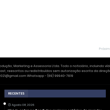
Próxi
dução, Marketing e Assessoria Ltda. Todo o noticiário, incluindo ví
ast, reescritos ou redistribuídos sem autorização escrita da dire
e2021@gmail.com Whatsapp - (69) 99940-7819
RECENTES
Agosto 08, 2026