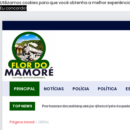
Utilizamos cookies para que você obtenha a melhor experiênc
Eu concordo!
PRINCIPAL
NOTÍCIAS
POLÍCIA
POLÍTICA
E
Professor brasileiro de jiu-jítsu é preso pel
TOP NEWS
Página inicial
GERAL