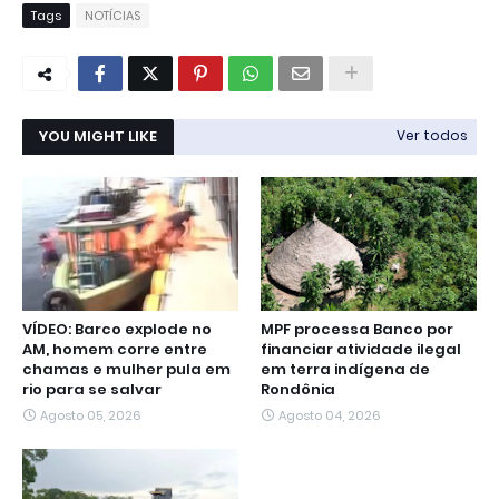
Tags
NOTÍCIAS
YOU MIGHT LIKE
Ver todos
VÍDEO: Barco explode no
MPF processa Banco por
AM, homem corre entre
financiar atividade ilegal
chamas e mulher pula em
em terra indígena de
rio para se salvar
Rondônia
Agosto 05, 2026
Agosto 04, 2026