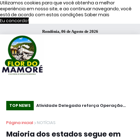
Utilizamos cookies para que você obtenha a melhor
experiência em nosso site, e ao continuar navegando, você
está de acordo com estas condições
Saber mais
Eu concordo!
Rondônia, 06 de Agosto de 2026
s de Moraes
Atividade Delegada reforça Operação
51
TOP NEWS
Caçador em Porto Velho
fa
Página inicial
NOTÍCIAS
Maioria dos estados segue em