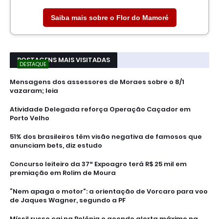
Saiba mais sobre o Flor do Mamoré
POSTAGENS MAIS VISITADAS
DESTAQUE
Mensagens dos assessores de Moraes sobre o 8/1
vazaram; leia
Atividade Delegada reforça Operação Caçador em
Porto Velho
51% dos brasileiros têm visão negativa de famosos que
anunciam bets, diz estudo
Concurso leiteiro da 37ª Expoagro terá R$ 25 mil em
premiação em Rolim de Moura
“Nem apaga o motor”: a orientação de Vorcaro para voo
de Jaques Wagner, segundo a PF
Míssil russo cai na Polônia e acende alerta máximo na