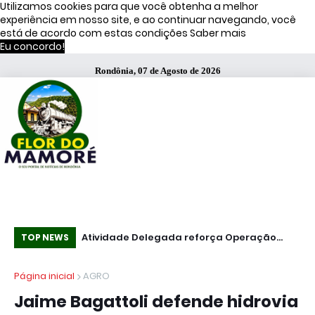
Utilizamos cookies para que você obtenha a melhor
experiência em nosso site, e ao continuar navegando, você
está de acordo com estas condições
Saber mais
Eu concordo!
Rondônia, 07 de Agosto de 2026
51% dos brasileiros têm visão negativa de
Atividade Delegada reforça Operação
Co
TOP NEWS
famosos que anunciam bets, diz estudo
Caçador em Porto Velho
mi
Página inicial
AGRO
Jaime Bagattoli defende hidrovia