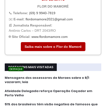
FLOR DO MAMORÉ
📞
Telefone:
(69) 9 9940-7819
✉️
E-mail:
flordomamore2021@gmail.com
📰
Jornalista Responsável:
Antônio Carlos – DRT 2043/RO
🌐
Site Oficial:
www.flordomamore.com
Saiba mais sobre o Flor do Mamoré
POSTAGENS MAIS VISITADAS
DESTAQUE
Mensagens dos assessores de Moraes sobre o 8/1
vazaram; leia
Atividade Delegada reforça Operação Caçador em
Porto Velho
51% dos brasileiros têm visão negativa de famosos que