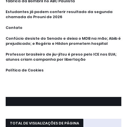
fábrica da Bombril no ABC Paulista
Estudantes já podem conferir resultado da segunda
chamada do Prouni de 2026
Contato
Confúcio desiste do Senado e deixa o MDB na mão; Abib é
prejudicado; e Rogério e Hildon prometem hospital
Professor brasileiro de jiu-jítsu é preso pelo ICE nos EUA;
alunos criam campanha por libertação
Política de Cookies
TOTAL DE VISUALIZAÇÕES DE PÁGINA