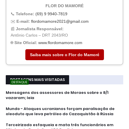
FLOR DO MAMORÉ
📞
Telefone:
(69) 9 9940-7819
✉️
E-mail:
flordomamore2021@gmail.com
📰
Jornalista Responsável:
Antônio Carlos – DRT 2043/RO
🌐
Site Oficial:
www.flordomamore.com
Saiba mais sobre o Flor do Mamoré
POSTAGENS MAIS VISITADAS
DESTAQUE
Mensagens dos assessores de Moraes sobre o 8/1
vazaram; leia
Mundo - Ataques ucranianos forçam paralisação de
oleoduto que leva petróleo do Cazaquistão à Rússia
Terceirizado esfaqueia e mata três funcionários em