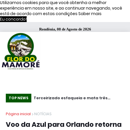
Utilizamos cookies para que você obtenha a melhor
experiência em nosso site, e ao continuar navegando, você
está de acordo com estas condições
Saber mais
Eu concordo!
Rondônia, 08 de Agosto de 2026
Terceirizado esfaqueia e mata três
Es
TOP NEWS
e leva petróleo
funcionários em fábrica da Bombril no ABC
se
Página inicial
NOTÍCIAS
Paulista
Voo da Azul para Orlando retorna