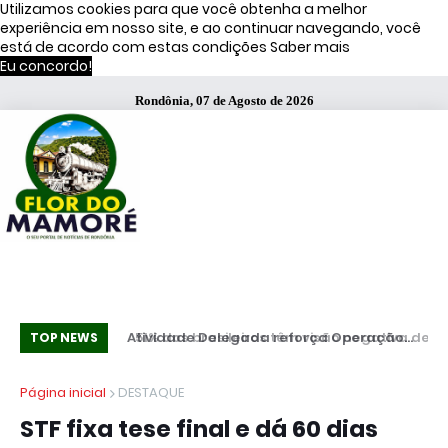
Utilizamos cookies para que você obtenha a melhor
experiência em nosso site, e ao continuar navegando, você
está de acordo com estas condições
Saber mais
Eu concordo!
Rondônia, 07 de Agosto de 2026
51% dos brasileiros têm visão negativa de
Atividade Delegada reforça Operação
Co
TOP NEWS
famosos que anunciam bets, diz estudo
Caçador em Porto Velho
mi
Página inicial
DESTAQUE
STF fixa tese final e dá 60 dias