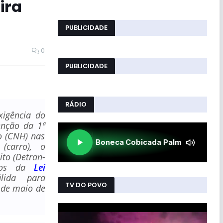
ira
PUBLICIDADE
0
PUBLICIDADE
RÁDIO
xigência do
enção da 1ª
o (CNH) nas
(carro), o
to (Detran-
icos da
Lei
lida para
TV DO POVO
8 de maio de