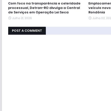
Com foco na transparência e celeridade
Emplacamento
processual, Detran-RO divulga a Central
veículo novo
de Serviços em Operação Lei Seca
Rondônia
Julho 21, 2026
Julho 02, 20
POST A COMMENT