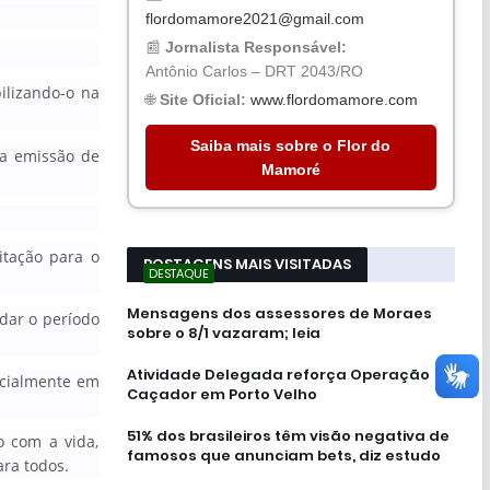
flordomamore2021@gmail.com
📰
Jornalista Responsável:
Antônio Carlos – DRT 2043/RO
ilizando-o na
🌐
Site Oficial:
www.flordomamore.com
Saiba mais sobre o Flor do
 a emissão de
Mamoré
citação para o
POSTAGENS MAIS VISITADAS
DESTAQUE
Mensagens dos assessores de Moraes
dar o período
sobre o 8/1 vazaram; leia
Atividade Delegada reforça Operação
cialmente em
Caçador em Porto Velho
51% dos brasileiros têm visão negativa de
o com a vida,
famosos que anunciam bets, diz estudo
ra todos.