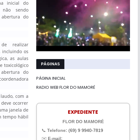
a inicial do
, não sendo
a abertura do
de realizar
 incluindo os
ica, as aulas
PÁGINAS
e toxicológico
 abertura do
PÁGINA INICIAL
 coordenadora
RADIO WEB FLOR DO MAMORÉ
 laudo, com a
 deve ocorrer
uma janela de
EXPEDIENTE
m tempo hábil
FLOR DO MAMORÉ
📞
Telefone:
(69) 9 9940-7819
✉️
E-mail: