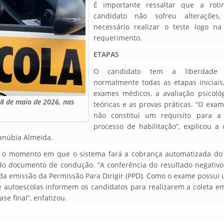
É importante ressaltar que a rotin
candidato não sofreu alterações
necessário realizar o teste logo n
requerimento.
ETAPAS
O candidato tem a liberdade 
normalmente todas as etapas iniciais,
exames médicos, a avaliação psicológ
18 de maio de 2026, nas
teóricas e as provas práticas. “O exam
não constitui um requisito para a
processo de habilitação”, explicou a
Danúbia Almeida.
e o momento em que o sistema fará a cobrança automatizada do
do documento de condução. “A conferência do resultado negativo
a emissão da Permissão Para Dirigir (PPD). Como o exame possui 
e autoescolas informem os candidatos para realizarem a coleta e
e final”, enfatizou.