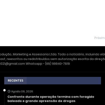
Próxi
dução, Marketing e Assessoria Ltda. Todo o noticiário, incluindo ví
ast, reescritos ou redistribuídos sem autorização escrita da dire
e2021@gmail.com Whatsapp - (69) 99940-7819
RECENTES
Agosto 06, 2026
Confronto durante operação termina com foragido
baleado e grande apreensão de drogas