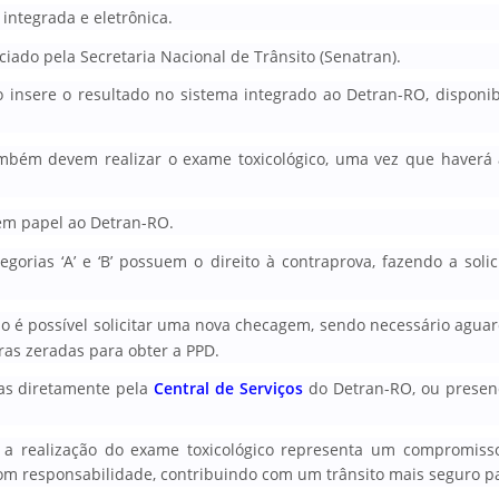
integrada e eletrônica.
ado pela Secretaria Nacional de Trânsito (Senatran).
 insere o resultado no sistema integrado ao Detran-RO, disponib
ambém devem realizar o exame toxicológico, uma vez que haverá
em papel ao Detran-RO.
egorias ‘A’ e ‘B’ possuem o direito à contraprova, fazendo a soli
ão é possível solicitar uma nova checagem, sendo necessário aguar
ras zeradas para obter a PPD.
s diretamente pel
a
Central de Serviços
do Detran-RO,
ou
presen
e a realização do exame toxicológico representa um compromiss
com responsabilidade, contribuindo com um trânsito mais seguro pa