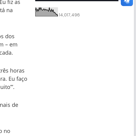
u fiz as
tá na
14,017,496
os dos
am – em
 cada.
três horas
ra. Eu faço
ito’”.
nais de
o no