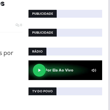
es
PUBLICIDADE
0
PUBLICIDADE
s por
RÁDIO
TV DO POVO