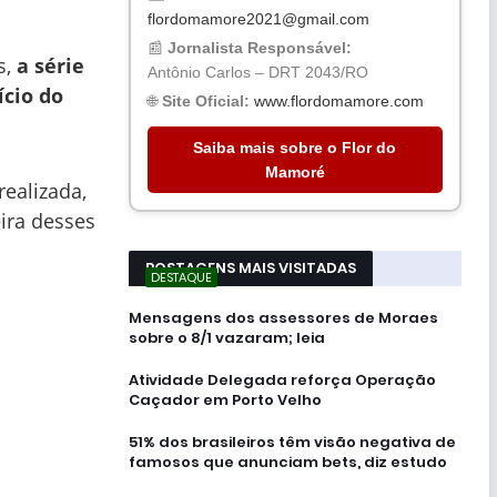
flordomamore2021@gmail.com
📰
Jornalista Responsável:
s,
a série
Antônio Carlos – DRT 2043/RO
ício do
🌐
Site Oficial:
www.flordomamore.com
Saiba mais sobre o Flor do
Mamoré
ealizada,
ira desses
POSTAGENS MAIS VISITADAS
DESTAQUE
Mensagens dos assessores de Moraes
sobre o 8/1 vazaram; leia
Atividade Delegada reforça Operação
Caçador em Porto Velho
51% dos brasileiros têm visão negativa de
famosos que anunciam bets, diz estudo