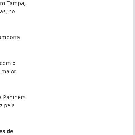
 em Tampa,
as, no
comporta
 com o
 maior
a Panthers
z pela
es de