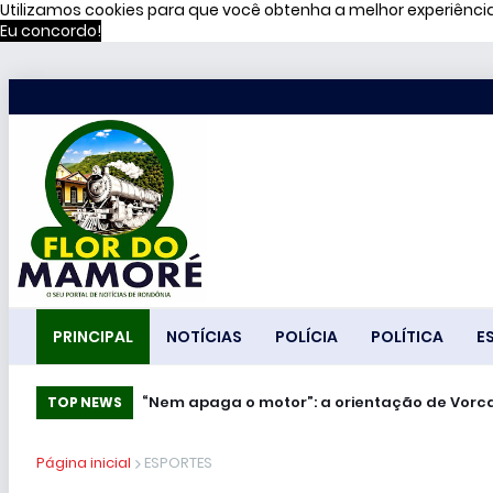
Utilizamos cookies para que você obtenha a melhor experiênc
Eu concordo!
PRINCIPAL
NOTÍCIAS
POLÍCIA
POLÍTICA
E
“Nem apaga o motor”: a orientação de 
Mundo - Ataques ucranianos forçam pa
TOP NEWS
Página inicial
ESPORTES