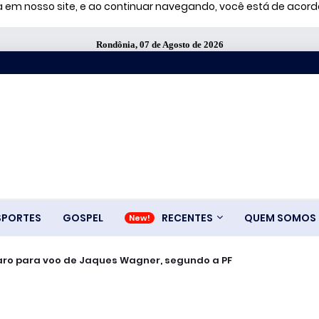
ia em nosso site, e ao continuar navegando, você está de aco
Rondônia, 07 de Agosto de 2026
SPORTES
GOSPEL
RECENTES
QUEM SOMOS
Vorcaro para voo de Jaques Wagner, segundo a PF
ralisação de oleoduto que leva petróleo do Cazaquistão à Rússia