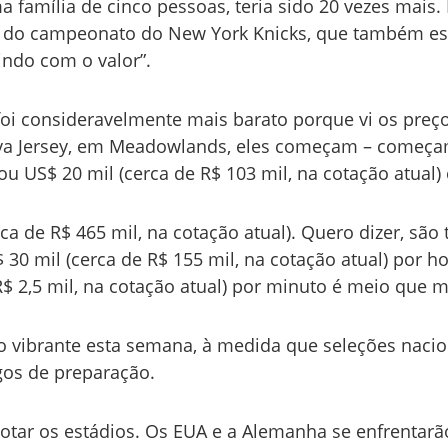
 família de cinco pessoas, teria sido 20 vezes mais. E
o do campeonato do New York Knicks, que também es
indo com o valor”.
 foi consideravelmente mais barato porque vi os preç
ova Jersey, em Meadowlands, eles começam – começ
 ou US$ 20 mil (cerca de R$ 103 mil, na cotação atual)
ca de R$ 465 mil, na cotação atual). Quero dizer, são 
30 mil (cerca de R$ 155 mil, na cotação atual) por ho
R$ 2,5 mil, na cotação atual) por minuto é meio que mu
ão vibrante esta semana, à medida que seleções nacio
gos de preparação.
otar os estádios. Os EUA e a Alemanha se enfrentarã