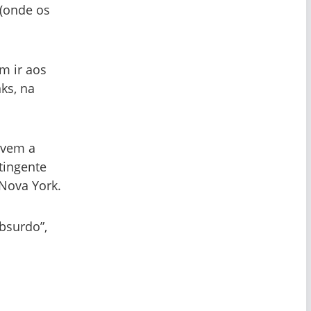
(onde os
m ir aos
ks, na
ivem a
tingente
Nova York.
bsurdo”,