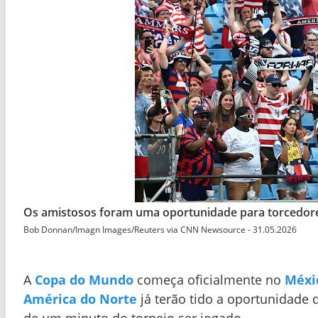
Os amistosos foram uma oportunidade para torcedores
Bob Donnan/Imagn Images/Reuters via CNN Newsource - 31.05.2026
A
Copa do Mundo
começa oficialmente no
Méxi
América do Norte
já terão tido a oportunidade 
de um minuto do torneio ser jogado.