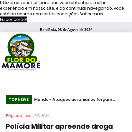
Utilizamos cookies para que você obtenha a melhor
experiência em nosso site, e ao continuar navegando, você
está de acordo com estas condições
Saber mais
Eu concordo!
Rondônia, 08 de Agosto de 2026
s de Moraes
Mundo - Ataques ucranianos forçam
Te
TOP NEWS
paralisação de oleoduto que leva petróleo
fu
Página inicial
POLÍCIA
do Cazaquistão à Rússia
Pa
Polícia Militar apreende droga