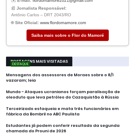
✉️
E-mail:
flordomamore2021@gmail.com
📰
Jornalista Responsável:
Antônio Carlos – DRT 2043/RO
🌐
Site Oficial:
www.flordomamore.com
Saiba mais sobre o Flor do Mamoré
POSTAGENS MAIS VISITADAS
DESTAQUE
Mensagens dos assessores de Moraes sobre o 8/1
vazaram; leia
Mundo - Ataques ucranianos forçam paralisação de
oleoduto que leva petróleo do Cazaquistão à Rússia
Terceirizado esfaqueia e mata três funcionários em
fábrica da Bombril no ABC Paulista
Estudantes já podem conferir resultado da segunda
chamada do Prouni de 2026