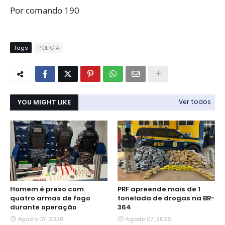
Por comando 190
Tags
POLÍCIA
YOU MIGHT LIKE
Ver todos
Homem é preso com
PRF apreende mais de 1
quatro armas de fogo
tonelada de drogas na BR-
durante operação
364
Agosto 07, 2026
Agosto 07, 2026