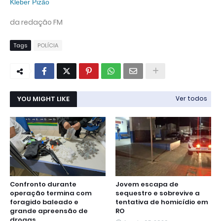
Kleber Pizão
da redação FM
Tags
POLÍCIA
YOU MIGHT LIKE
Ver todos
Confronto durante
Jovem escapa de
operação termina com
sequestro e sobrevive a
foragido baleado e
tentativa de homicídio em
grande apreensão de
RO
drogas