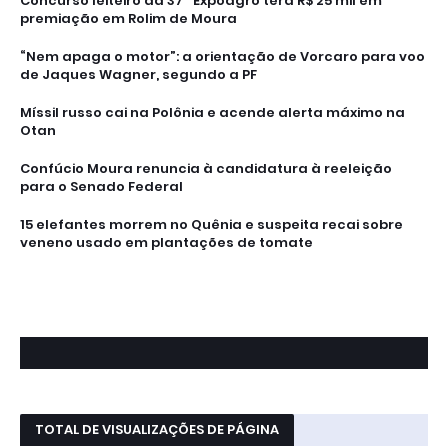
Concurso leiteiro da 37ª Expoagro terá R$ 25 mil em
premiação em Rolim de Moura
“Nem apaga o motor”: a orientação de Vorcaro para voo
de Jaques Wagner, segundo a PF
Míssil russo cai na Polônia e acende alerta máximo na
Otan
Confúcio Moura renuncia à candidatura à reeleição
para o Senado Federal
15 elefantes morrem no Quênia e suspeita recai sobre
veneno usado em plantações de tomate
TOTAL DE VISUALIZAÇÕES DE PÁGINA