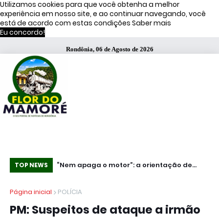
Utilizamos cookies para que você obtenha a melhor
experiência em nosso site, e ao continuar navegando, você
está de acordo com estas condições
Saber mais
Eu concordo!
Rondônia, 06 de Agosto de 2026
poagro terá R$ 25
“Nem apaga o motor”: a orientação de
Mí
TOP NEWS
m de Moura
Vorcaro para voo de Jaques Wagner,
má
Página inicial
POLÍCIA
segundo a PF
PM: Suspeitos de ataque a irmão