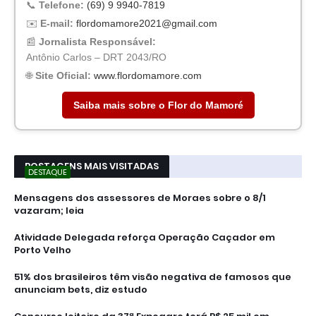
📞
Telefone:
(69) 9 9940-7819
✉️
E-mail:
flordomamore2021@gmail.com
📰
Jornalista Responsável:
Antônio Carlos – DRT 2043/RO
🌐
Site Oficial:
www.flordomamore.com
Saiba mais sobre o Flor do Mamoré
POSTAGENS MAIS VISITADAS
DESTAQUE
Mensagens dos assessores de Moraes sobre o 8/1
vazaram; leia
Atividade Delegada reforça Operação Caçador em
Porto Velho
51% dos brasileiros têm visão negativa de famosos que
anunciam bets, diz estudo