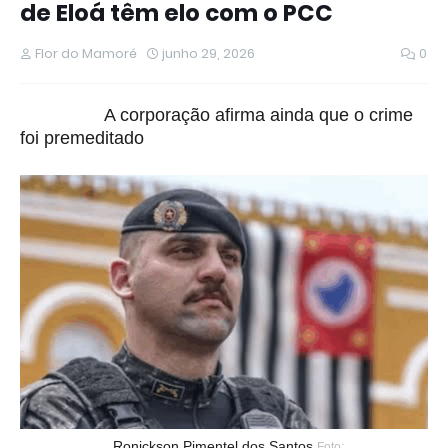
de Eloá têm elo com o PCC
Flor do Mamoré
junho 29, 2026
0
A corporação afirma ainda que o crime
foi premeditado
Ronickson Pimentel dos Santos
Foto: