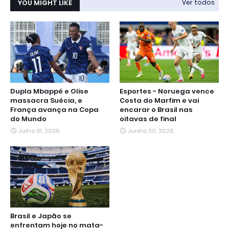
YOU MIGHT LIKE
Ver todos
Dupla Mbappé e Olise
Esportes - Noruega vence
massacra Suécia, e
Costa do Marfim e vai
França avança na Copa
encarar o Brasil nas
do Mundo
oitavas de final
Julho 01, 2026
Junho 30, 2026
Brasil e Japão se
enfrentam hoje no mata-