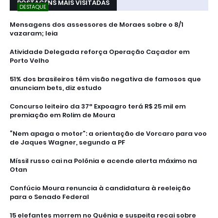
POSTAGENS MAIS VISITADAS
DESTAQUE
Mensagens dos assessores de Moraes sobre o 8/1
vazaram; leia
Atividade Delegada reforça Operação Caçador em
Porto Velho
51% dos brasileiros têm visão negativa de famosos que
anunciam bets, diz estudo
Concurso leiteiro da 37ª Expoagro terá R$ 25 mil em
premiação em Rolim de Moura
“Nem apaga o motor”: a orientação de Vorcaro para voo
de Jaques Wagner, segundo a PF
Míssil russo cai na Polônia e acende alerta máximo na
Otan
Confúcio Moura renuncia à candidatura à reeleição
para o Senado Federal
15 elefantes morrem no Quênia e suspeita recai sobre