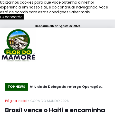
Utilizamos cookies para que você obtenha a melhor
experiência em nosso site, e ao continuar navegando, você
está de acordo com estas condições
Saber mais
Eu concordo!
Rondônia, 06 de Agosto de 2026
s de Moraes
Atividade Delegada reforça Operação
51
TOP NEWS
Caçador em Porto Velho
fa
Página inicial
COPA DO MUNDO 2026
Brasil vence o Haiti e encaminha