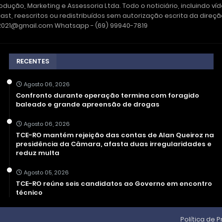
dução, Marketing e Assessoria Ltda. Todo o noticiário, incluindo ví
ast, reescritos ou redistribuídos sem autorização escrita da dire
e2021@gmail.com Whatsapp - (69) 99940-7819
RECENTES
Agosto 06, 2026
Confronto durante operação termina com foragido
baleado e grande apreensão de drogas
Agosto 06, 2026
TCE-RO mantém rejeição das contas de Alan Queiroz na
presidência da Câmara, afasta duas irregularidades e
reduz multa
Agosto 05, 2026
TCE-RO reúne seis candidatos ao Governo em encontro
técnico
Política de 