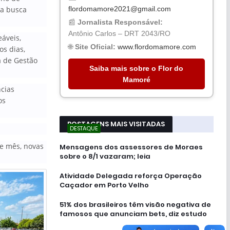
flordomamore2021@gmail.com
va busca
📰
Jornalista Responsável:
Antônio Carlos – DRT 2043/RO
áveis,
🌐
Site Oficial:
www.flordomamore.com
os dias,
a de Gestão
Saiba mais sobre o Flor do
Mamoré
cias
os
POSTAGENS MAIS VISITADAS
DESTAQUE
e mês, novas
Mensagens dos assessores de Moraes
sobre o 8/1 vazaram; leia
Atividade Delegada reforça Operação
Caçador em Porto Velho
51% dos brasileiros têm visão negativa de
famosos que anunciam bets, diz estudo