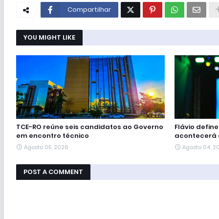
Compartilhar
YOU MIGHT LIKE
TCE-RO reúne seis candidatos ao Governo
Flávio defin
em encontro técnico
acontecerá 
Agosto 05, 2026
Agosto 04, 2
POST A COMMENT