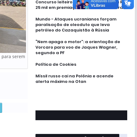
Concurso leiteiro da 37ª Expoagro terá R$
25 mil em premiação em Rolim de Moura
Mundo - Ataques ucranianos forçam
paralisação de oleoduto que leva
petróleo do Cazaquistão à Rússia
“Nem apaga o motor”: a orientação de
Vorcaro para voo de Jaques Wagner,
segundo a PF
a para serem
Política de Cookies
Míssil russo cai na Polônia e acende
alerta máximo na Otan