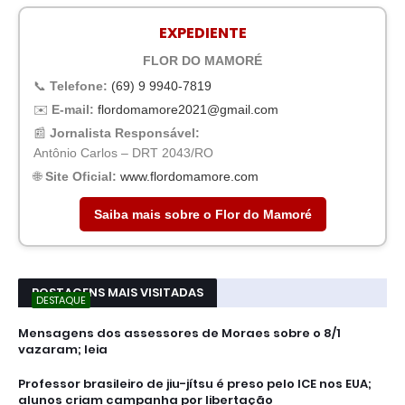
EXPEDIENTE
FLOR DO MAMORÉ
📞
Telefone:
(69) 9 9940-7819
✉️
E-mail:
flordomamore2021@gmail.com
📰
Jornalista Responsável:
Antônio Carlos – DRT 2043/RO
🌐
Site Oficial:
www.flordomamore.com
Saiba mais sobre o Flor do Mamoré
POSTAGENS MAIS VISITADAS
DESTAQUE
Mensagens dos assessores de Moraes sobre o 8/1
vazaram; leia
Professor brasileiro de jiu-jítsu é preso pelo ICE nos EUA;
alunos criam campanha por libertação