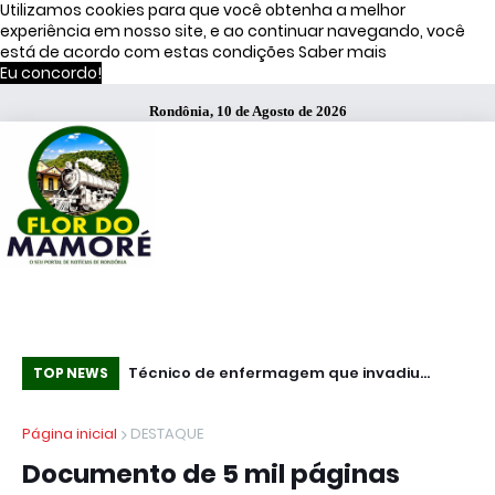
Utilizamos cookies para que você obtenha a melhor
experiência em nosso site, e ao continuar navegando, você
está de acordo com estas condições
Saber mais
Eu concordo!
Rondônia, 10 de Agosto de 2026
ítsu é preso pelo
Técnico de enfermagem que invadiu
Es
TOP NEWS
 campanha por
Hospital de Base armado é preso com
se
Página inicial
DESTAQUE
pistola .40
Documento de 5 mil páginas