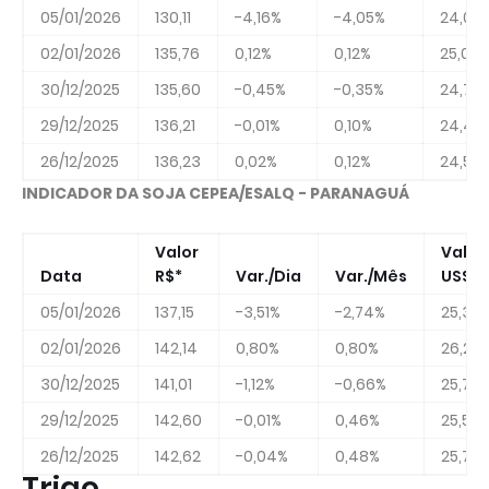
05/01/2026
130,11
-4,16%
-4,05%
24,08
02/01/2026
135,76
0,12%
0,12%
25,04
30/12/2025
135,60
-0,45%
-0,35%
24,71
29/12/2025
136,21
-0,01%
0,10%
24,41
26/12/2025
136,23
0,02%
0,12%
24,57
INDICADOR DA SOJA CEPEA/ESALQ - PARANAGUÁ
Valor
Valor
Data
R$*
Var./Dia
Var./Mês
US$*
05/01/2026
137,15
-3,51%
-2,74%
25,39
02/01/2026
142,14
0,80%
0,80%
26,22
30/12/2025
141,01
-1,12%
-0,66%
25,70
29/12/2025
142,60
-0,01%
0,46%
25,56
26/12/2025
142,62
-0,04%
0,48%
25,73
Trigo