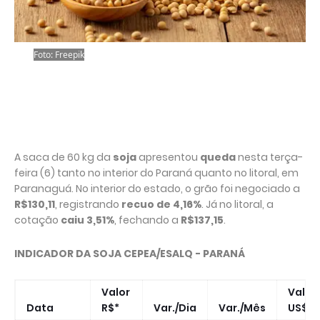
Foto: Freepik
A saca de 60 kg da
soja
apresentou
queda
nesta terça-
feira (6) tanto no interior do Paraná quanto no litoral, em
Paranaguá. No interior do estado, o grão foi negociado a
R$130,11
, registrando
recuo de
4,16%
. Já no litoral, a
cotação
caiu 3,51%
, fechando a
R$137,15
.
INDICADOR DA SOJA CEPEA/ESALQ - PARANÁ
Valor
Valor
Data
R$*
Var./Dia
Var./Mês
US$*