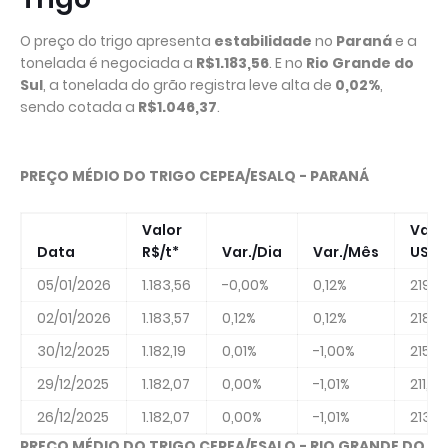
O preço do trigo apresenta
estabilidade
no
Paraná
e a
tonelada é negociada a
R$1.183,56
. E no
Rio Grande do
Sul
, a tonelada do grão registra leve alta de
0,02%
,
sendo cotada a
R$1.046,37
.
PREÇO MÉDIO DO TRIGO CEPEA/ESALQ - PARANÁ
Valor
Valo
Data
R$/t*
Var./Dia
Var./Mês
US$/
05/01/2026
1.183,56
-0,00%
0,12%
219,10
02/01/2026
1.183,57
0,12%
0,12%
218,2
30/12/2025
1.182,19
0,01%
-1,00%
215,41
29/12/2025
1.182,07
0,00%
-1,01%
211,88
26/12/2025
1.182,07
0,00%
-1,01%
213,2
PREÇO MÉDIO DO TRIGO CEPEA/ESALQ - RIO GRANDE DO