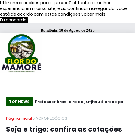
Utilizamos cookies para que você obtenha a melhor
experiência em nosso site, e ao continuar navegando, você
está de acordo com estas condições
Saber mais
Eu concordo!
Rondônia, 10 de Agosto de 2026
Professor brasileiro de jiu-jítsu é preso pelo
Técnico de enfermagem que invadiu
Es
TOP NEWS
ICE nos EUA; alunos criam campanha por
Hospital de Base armado é preso com
se
Página inicial
AGRONEGÓCIOS
libertação
pistola .40
Soja e trigo: confira as cotações