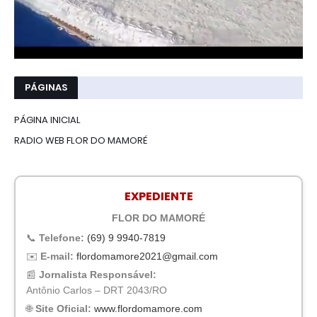
PÁGINAS
PÁGINA INICIAL
RADIO WEB FLOR DO MAMORÉ
EXPEDIENTE
FLOR DO MAMORÉ
📞
Telefone:
(69) 9 9940-7819
✉️
E-mail:
flordomamore2021@gmail.com
📰
Jornalista Responsável:
Antônio Carlos – DRT 2043/RO
🌐
Site Oficial:
www.flordomamore.com