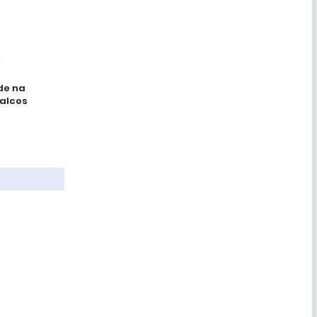
de na
palcos