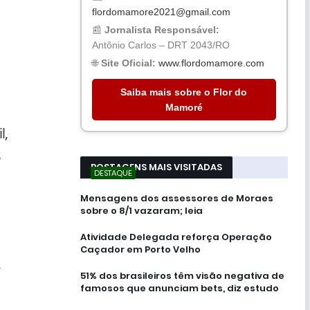
flordomamore2021@gmail.com
📰
Jornalista Responsável:
Antônio Carlos – DRT 2043/RO
🌐
Site Oficial:
www.flordomamore.com
Saiba mais sobre o Flor do
Mamoré
l,
s
POSTAGENS MAIS VISITADAS
DESTAQUE
Mensagens dos assessores de Moraes
sobre o 8/1 vazaram; leia
Atividade Delegada reforça Operação
Caçador em Porto Velho
,
51% dos brasileiros têm visão negativa de
famosos que anunciam bets, diz estudo