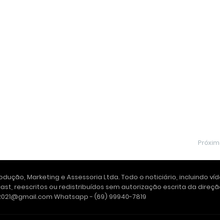
Próxi
dução, Marketing e Assessoria Ltda. Todo o noticiário, incluindo ví
ast, reescritos ou redistribuídos sem autorização escrita da dire
e2021@gmail.com Whatsapp - (69) 99940-7819