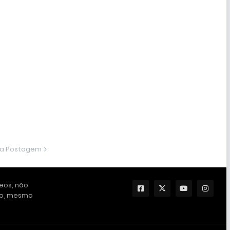
ma Postagem
deos, não
ção, mesmo