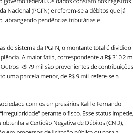
o governo federal. Os dados constam nos registros
nda Nacional (PGFN) e referem-se a débitos que já
ão, abrangendo pendências tributárias e
s do sistema da PGFN, o montante total é dividido
plência. A maior fatia, correspondente a R$ 310,2 mi
. Outros R$ 79 mil são provenientes de contribuiçõe
to uma parcela menor, de R$ 9 mil, refere-se a
 sociedade com os empresários Kalil e Fernando
“irregularidade” perante o fisco. Esse status impede
 obtenha a Certidão Negativa de Débitos (CND),
o em processos de licitação pública ou para a