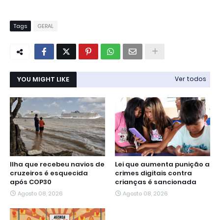
Tags
GERAL
YOU MIGHT LIKE
Ver todos
Ilha que recebeu navios de
Lei que aumenta punição a
cruzeiros é esquecida
crimes digitais contra
após COP30
crianças é sancionada
Agosto 08, 2026
Agosto 08, 2026