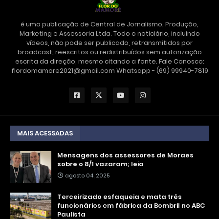
é uma publicação de Central de Jornalismo, Produção,
Marketing e Assessoria Ltda. Todo o noticiário, incluindo
vídeos, não pode ser publicado, retransmitidos por
broadcast, reescritos ou redistribuídos sem autorização
escrita da direção, mesmo citando a fonte. Fale Conosco:
flordomamore2021@gmail.com Whatsapp - (69) 99940-7819
MAIS ACESSADAS
Mensagens dos assessores de Moraes
sobre o 8/1 vazaram; leia
agosto 04, 2025
Terceirizado esfaqueia e mata três
funcionários em fábrica da Bombril no ABC
Paulista