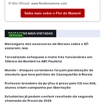
🌐
Site Oficial:
www.flordomamore.com
Saiba mais sobre o Flor do Mamoré
POSTAGENS MAIS VISITADAS
DESTAQUE
Mensagens dos assessores de Moraes sobre o 8/1
vazaram; leia
Terceirizado esfaqueia e mata três funcionários em
fábrica da Bombril no ABC Paulista
Mundo - Ataques ucranianos forçam paralisação de
oleoduto que leva petróleo do Cazaquistão à Rússia
Professor brasileiro de jiu-jítsu é preso pelo ICE nos EUA;
alunos criam campanha por libertação
Estudantes já podem conferir resultado da segunda
chamada do Prouni de 2026