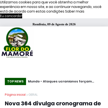
Utilizamos cookies para que você obtenha a melhor
experiência em nosso site, e ao continuar navegando, você
está de acordo com estas condições
Saber mais
Eu concordo!
Rondônia, 09 de Agosto de 2026
ata três
Mundo - Ataques ucranianos forçam
Pro
TOP NEWS
 Bombril no ABC
paralisação de oleoduto que leva petróleo
IC
Página inicial
GERAL
do Cazaquistão à Rússia
li
Nova 364 divulga cronograma de