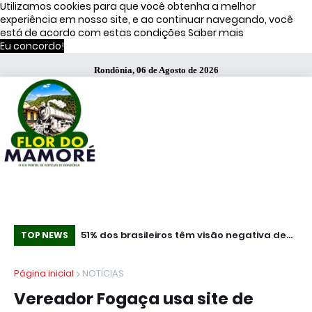
Utilizamos cookies para que você obtenha a melhor
experiência em nosso site, e ao continuar navegando, você
está de acordo com estas condições
Saber mais
Eu concordo!
Rondônia, 06 de Agosto de 2026
ão negativa de
Concurso leiteiro da 37ª Expoagro terá R$ 25
“N
TOP NEWS
, diz estudo
mil em premiação em Rolim de Moura
Vo
Página inicial
NOTÍCIAS
se
Vereador Fogaça usa site de