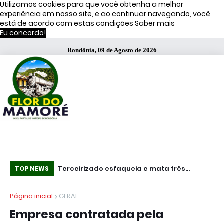
Utilizamos cookies para que você obtenha a melhor
experiência em nosso site, e ao continuar navegando, você
está de acordo com estas condições
Saber mais
Eu concordo!
Rondônia, 09 de Agosto de 2026
s de Moraes
Terceirizado esfaqueia e mata três
Mundo - Ataq
TOP NEWS
funcionários em fábrica da Bombril no ABC
pa
Página inicial
GERAL
Paulista
do
Empresa contratada pela