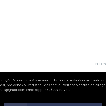
Próxi
dução, Marketing e Assessoria Ltda. Todo o noticiário, incluindo ví
ast, reescritos ou redistribuídos sem autorização escrita da dire
e2021@gmail.com Whatsapp - (69) 99940-7819