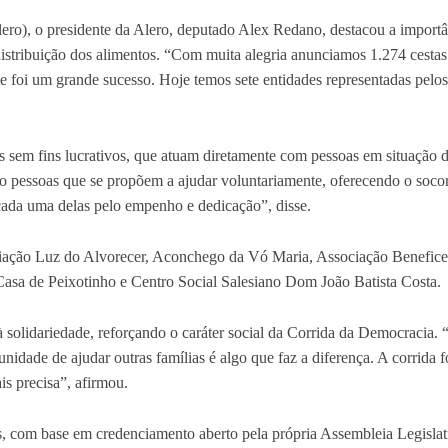
lero), o presidente da Alero, deputado Alex Redano, destacou a importâ
distribuição dos alimentos. “Com muita alegria anunciamos 1.274 cestas
 foi um grande sucesso. Hoje temos sete entidades representadas pelos 
das sem fins lucrativos, que atuam diretamente com pessoas em situação 
ão pessoas que se propõem a ajudar voluntariamente, oferecendo o soco
cada uma delas pelo empenho e dedicação”, disse.
ciação Luz do Alvorecer, Aconchego da Vó Maria, Associação Benefice
Casa de Peixotinho e Centro Social Salesiano Dom João Batista Costa.
solidariedade, reforçando o caráter social da Corrida da Democracia. 
unidade de ajudar outras famílias é algo que faz a diferença. A corrida 
is precisa”, afirmou.
os, com base em credenciamento aberto pela própria Assembleia Legisla