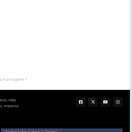
ma Postagem
deos, não
ção, mesmo