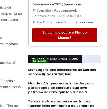
flordomamore2021@gmail.com
ncia da
📰
Jornalista Responsável:
 básicas. Essas
Antônio Carlos – DRT 2043/RO
seus líderes,
🌐
Site Oficial:
www.flordomamore.com
Saiba mais sobre o Flor do
Mamoré
de
rro imediato
POSTAGENS MAIS VISITADAS
DESTAQUE
nte Social
Mensagens dos assessores de Moraes
sobre o 8/1 vazaram; leia
“Eu acho a
Mundo - Ataques ucranianos forçam
foi um sucesso,
paralisação de oleoduto que leva
petróleo do Cazaquistão à Rússia
Terceirizado esfaqueia e mata três
funcionários em fábrica da Bombril no
tiva. “Foram