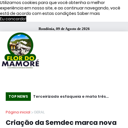
Utilizamos cookies para que você obtenha a melhor
experiência em nosso site, e ao continuar navegando, você
está de acordo com estas condições
Saber mais
Eu concordo!
Rondônia, 09 de Agosto de 2026
Mundo - Ataques ucranianos forçam
Terceirizado esfaqueia e mata três
Pro
TOP NEWS
paralisação de oleoduto que leva petróleo
funcionários em fábrica da Bombril no ABC
IC
Página inicial
GERAL
do Cazaquistão à Rússia
Paulista
li
Criação da Semdec marca nova