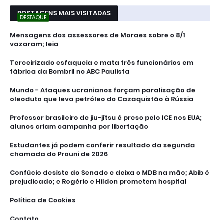
POSTAGENS MAIS VISITADAS
DESTAQUE
Mensagens dos assessores de Moraes sobre o 8/1
vazaram; leia
Terceirizado esfaqueia e mata três funcionários em
fábrica da Bombril no ABC Paulista
Mundo - Ataques ucranianos forçam paralisação de
oleoduto que leva petróleo do Cazaquistão à Rússia
Professor brasileiro de jiu-jítsu é preso pelo ICE nos EUA;
alunos criam campanha por libertação
Estudantes já podem conferir resultado da segunda
chamada do Prouni de 2026
Confúcio desiste do Senado e deixa o MDB na mão; Abib é
prejudicado; e Rogério e Hildon prometem hospital
Política de Cookies
Contato