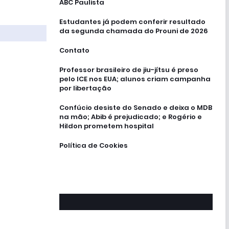
ABC Paulista
Estudantes já podem conferir resultado
da segunda chamada do Prouni de 2026
Contato
Professor brasileiro de jiu-jítsu é preso
pelo ICE nos EUA; alunos criam campanha
por libertação
Confúcio desiste do Senado e deixa o MDB
na mão; Abib é prejudicado; e Rogério e
Hildon prometem hospital
Política de Cookies