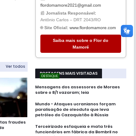
flordomamore2021@gmail.com
📰
Jornalista Responsável:
Antônio Carlos – DRT 2043/RO
🌐
Site Oficial:
www.flordomamore.com
Saiba mais sobre o Flor do
Mamoré
Ver todos
POSTAGENS MAIS VISITADAS
DESTAQUE
Mensagens dos assessores de Moraes
sobre o 8/1 vazaram; leia
Mundo - Ataques ucranianos forçam
paralisação de oleoduto que leva
petróleo do Cazaquistão à Rússia
stas fraudes
Terceirizado esfaqueia e mata três
do
funcionários em fábrica da Bombril no