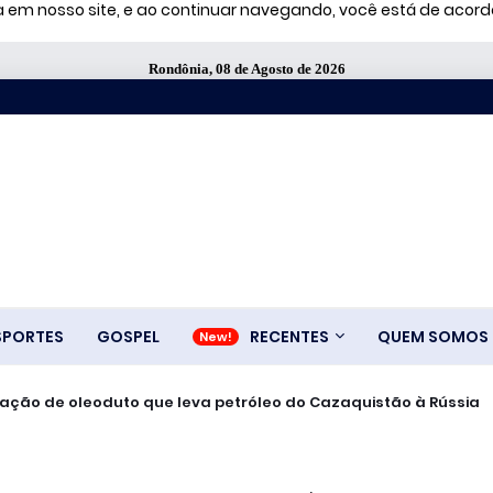
ia em nosso site, e ao continuar navegando, você está de aco
Rondônia, 08 de Agosto de 2026
SPORTES
GOSPEL
RECENTES
QUEM SOMOS
ionários em fábrica da Bombril no ABC Paulista
ralisação de oleoduto que leva petróleo do Cazaquistão à Rússia