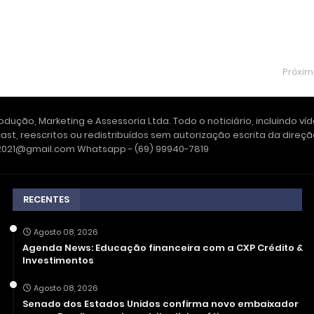
Próxi
dução, Marketing e Assessoria Ltda. Todo o noticiário, incluindo ví
ast, reescritos ou redistribuídos sem autorização escrita da dire
e2021@gmail.com Whatsapp - (69) 99940-7819
RECENTES
Agosto 08, 2026
Agenda News: Educação financeira com a CXP Crédito &
Investimentos
Agosto 08, 2026
Senado dos Estados Unidos confirma novo embaixador