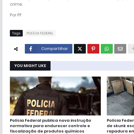
crime.
Por PF
Tags
POLÍCIA FEDERAL
Compartilhar
YOU MIGHT LIKE
Polícia Federal publica nova instrução
Polícia Fede
normativa para endurecer controle e
de skunk e
fiscalização de produtos químicos
rapadura em