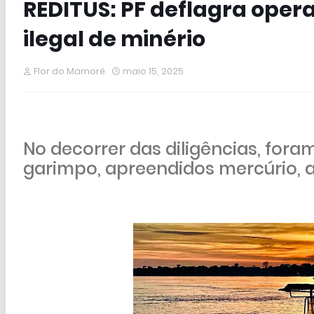
REDITUS: PF deflagra ope
ilegal de minério
Flor do Mamoré
maio 15, 2025
No decorrer das diligências, fora
garimpo, apreendidos mercúrio, a