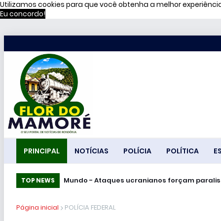
Utilizamos cookies para que você obtenha a melhor experiênc
Eu concordo!
PRINCIPAL
NOTÍCIAS
POLÍCIA
POLÍTICA
E
Terceirizado esfaqueia e mata três func
Mundo - Ataques ucranianos forçam pa
TOP NEWS
Página inicial
POLÍCIA FEDERAL