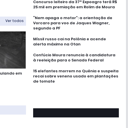
Concurso leiteiro da 37ª Expoagro terá R$
25 mil em premiação em Rolim de Moura
“Nem apaga o motor”: a orientação de
Ver todos
Vorcaro para voo de Jaques Wagner,
segundo a PF
Míssil russo cai na Polônia e acende
alerta máximo na Otan
Confúcio Moura renuncia à candidatura
à reeleição para o Senado Federal
15 elefantes morrem no Quênia e suspeita
culando em
recai sobre veneno usado em plantações
de tomate