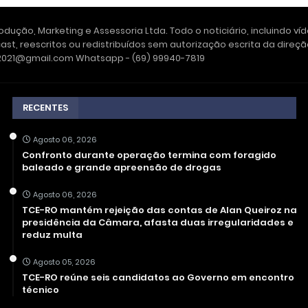
dução, Marketing e Assessoria Ltda. Todo o noticiário, incluindo ví
ast, reescritos ou redistribuídos sem autorização escrita da dire
e2021@gmail.com Whatsapp - (69) 99940-7819
RECENTES
Agosto 06, 2026
Confronto durante operação termina com foragido
baleado e grande apreensão de drogas
Agosto 06, 2026
TCE-RO mantém rejeição das contas de Alan Queiroz na
presidência da Câmara, afasta duas irregularidades e
reduz multa
Agosto 05, 2026
TCE-RO reúne seis candidatos ao Governo em encontro
técnico