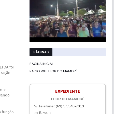
PÁGINAS
PÁGINA INICIAL
LTDA foi
RADIO WEB FLOR DO MAMORÉ
tração
s e
EXPEDIENTE
 sendo
FLOR DO MAMORÉ
📞
Telefone:
(69) 9 9940-7819
m função
✉️
E-mail: