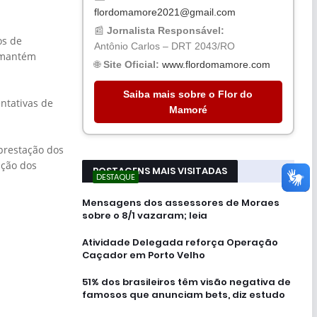
flordomamore2021@gmail.com
📰
Jornalista Responsável:
os de
Antônio Carlos – DRT 2043/RO
s mantém
🌐
Site Oficial:
www.flordomamore.com
Saiba mais sobre o Flor do
ntativas de
Mamoré
 prestação dos
ação dos
POSTAGENS MAIS VISITADAS
DESTAQUE
Mensagens dos assessores de Moraes
sobre o 8/1 vazaram; leia
Atividade Delegada reforça Operação
Caçador em Porto Velho
51% dos brasileiros têm visão negativa de
famosos que anunciam bets, diz estudo