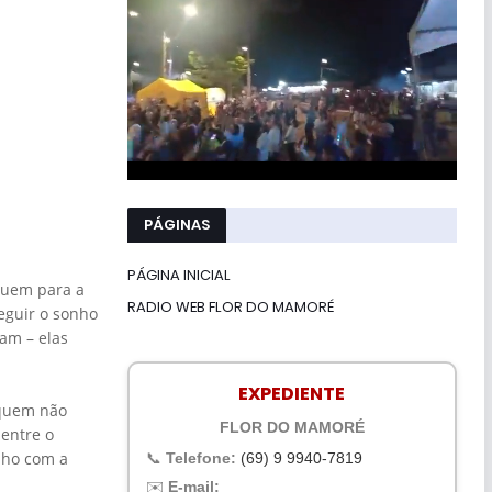
PÁGINAS
PÁGINA INICIAL
eguem para a
RADIO WEB FLOR DO MAMORÉ
eguir o sonho
am – elas
EXPEDIENTE
 quem não
FLOR DO MAMORÉ
 entre o
nho com a
📞
Telefone:
(69) 9 9940-7819
✉️
E-mail: