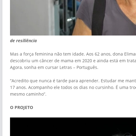
de resiliência
Mas a força feminina não tem idade. Aos 62 anos, dona Elimar
descobriu um câncer de mama em 2020 e ainda está em tratam
Agora, sonha em cursar Letras – Português.
“Acredito que nunca é tarde para aprender. Estudar me manté
17 anos. Acompanho ele todos os dias no cursinho. É uma troc
mesmo caminho”.
O PROJETO