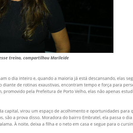
esse treino, compartilhou Marileide
am o dia inteiro e, quando a maioria já está descansando, elas s
o diante de rotinas exaustivas, encontram tempo e força para pers
, promovido pela Prefeitura de Porto Velho, elas não apenas estud
 da capital, virou um espaço de acolhimento e oportunidades para
os, são a prova disso. Moradora do bairro Embratel, ela passa o dia
ama. À noite, deixa a filha e o neto em casa e segue para o cursi