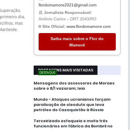
flordomamore2021@gmail.com
 Superação,
📰
Jornalista Responsável:
primeiro dia,
Antônio Carlos – DRT 2043/RO
cilhos, mas
🌐
Site Oficial:
www.flordomamore.com
arileide.
Saiba mais sobre o Flor do
Mamoré
POSTAGENS MAIS VISITADAS
DESTAQUE
Mensagens dos assessores de Moraes
sobre o 8/1 vazaram; leia
Mundo - Ataques ucranianos forçam
paralisação de oleoduto que leva
petróleo do Cazaquistão à Rússia
Terceirizado esfaqueia e mata três
funcionários em fábrica da Bombril no