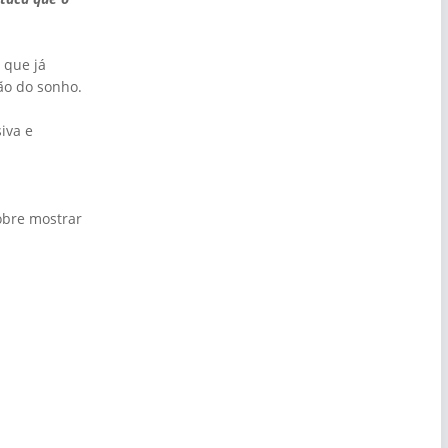
 que já
ão do sonho.
iva e
obre mostrar