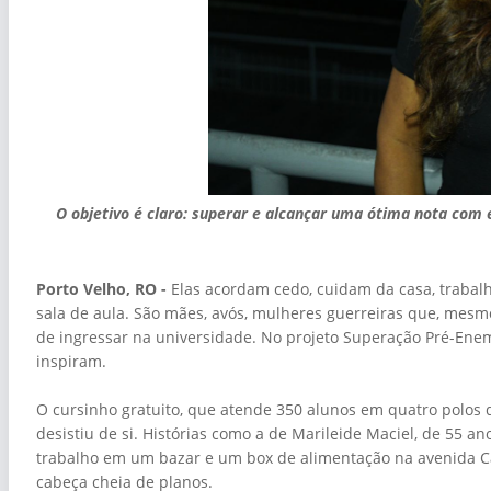
O objetivo é claro: superar e alcançar uma ótima nota com 
Porto Velho, RO -
Elas acordam cedo, cuidam da casa, trabalh
sala de aula. São mães, avós, mulheres guerreiras que, mesm
de ingressar na universidade. No projeto Superação Pré-Enem
inspiram.
O cursinho gratuito, que atende 350 alunos em quatro polos
desistiu de si. Histórias como a de Marileide Maciel, de 55 an
trabalho em um bazar e um box de alimentação na avenida Cal
cabeça cheia de planos.