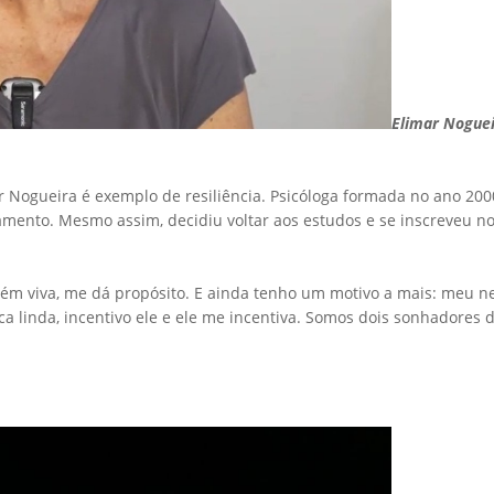
Elimar Nogue
 Nogueira é exemplo de resiliência. Psicóloga formada no ano 2000
ento. Mesmo assim, decidiu voltar aos estudos e se inscreveu n
m viva, me dá propósito. E ainda tenho um motivo a mais: meu ne
a linda, incentivo ele e ele me incentiva. Somos dois sonhadores d