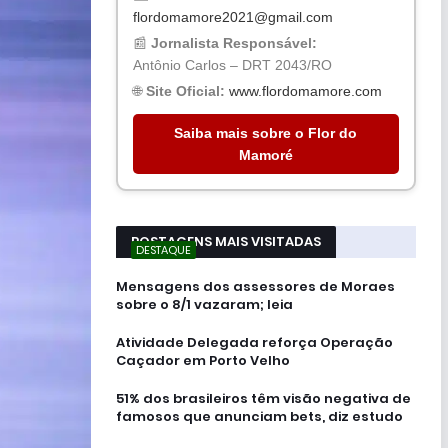
flordomamore2021@gmail.com
📰
Jornalista Responsável:
Antônio Carlos – DRT 2043/RO
🌐
Site Oficial:
www.flordomamore.com
Saiba mais sobre o Flor do
Mamoré
POSTAGENS MAIS VISITADAS
DESTAQUE
Mensagens dos assessores de Moraes
sobre o 8/1 vazaram; leia
Atividade Delegada reforça Operação
Caçador em Porto Velho
51% dos brasileiros têm visão negativa de
famosos que anunciam bets, diz estudo