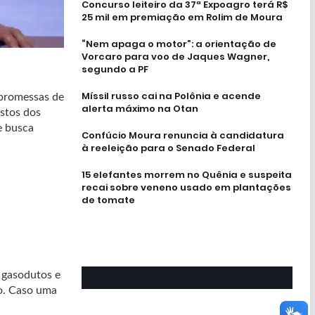
Concurso leiteiro da 37ª Expoagro terá R$
25 mil em premiação em Rolim de Moura
“Nem apaga o motor”: a orientação de
Vorcaro para voo de Jaques Wagner,
segundo a PF
Míssil russo cai na Polônia e acende
 promessas de
alerta máximo na Otan
ustos dos
e busca
Confúcio Moura renuncia à candidatura
à reeleição para o Senado Federal
15 elefantes morrem no Quênia e suspeita
recai sobre veneno usado em plantações
de tomate
 gasodutos e
uo. Caso uma