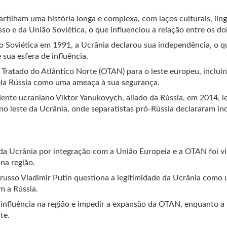
tilham uma história longa e complexa, com laços culturais, ling
sso e da União Soviética, o que influenciou a relação entre os doi
 Soviética em 1991, a Ucrânia declarou sua independência, o q
sua esfera de influência.
ratado do Atlântico Norte (OTAN) para o leste europeu, incluin
 pela Rússia como uma ameaça à sua segurança.
ente ucraniano Viktor Yanukovych, aliado da Rússia, em 2014, l
no leste da Ucrânia, onde separatistas pró-Rússia declararam i
da Ucrânia por integração com a União Europeia e a OTAN foi vi
na região.
russo Vladimir Putin questiona a legitimidade da Ucrânia como
m a Rússia.
influência na região e impedir a expansão da OTAN, enquanto a
te.