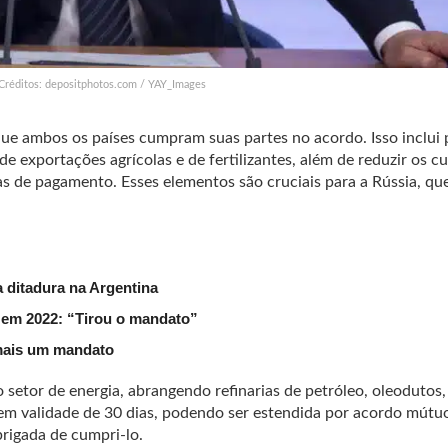
 Créditos: depositphotos.com / YAY_Images
ue ambos os países cumpram suas partes no acordo. Isso inclui
e exportações agrícolas e de fertilizantes, além de reduzir os c
as de pagamento. Esses elementos são cruciais para a Rússia, qu
a ditadura na Argentina
a em 2022: “Tirou o mandato”
mais um mandat
o
setor de energia, abrangendo refinarias de petróleo, oleodutos,
 tem validade de 30 dias, podendo ser estendida por acordo mút
rigada de cumpri-lo.