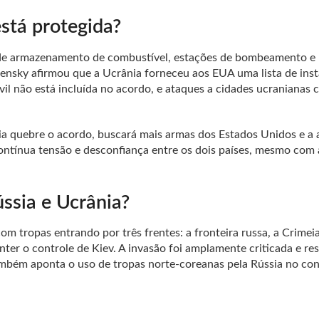
stá protegida?
s de armazenamento de combustível, estações de bombeamento e
elensky afirmou que a Ucrânia forneceu aos EUA uma lista de ins
ivil não está incluída no acordo, e ataques a cidades ucranianas
a quebre o acordo, buscará mais armas dos Estados Unidos e a 
ontínua tensão e desconfiança entre os dois países, mesmo com 
ssia e Ucrânia?
m tropas entrando por três frentes: a fronteira russa, a Crimeia
ter o controle de Kiev. A invasão foi amplamente criticada e re
ambém aponta o uso de tropas norte-coreanas pela Rússia no conf