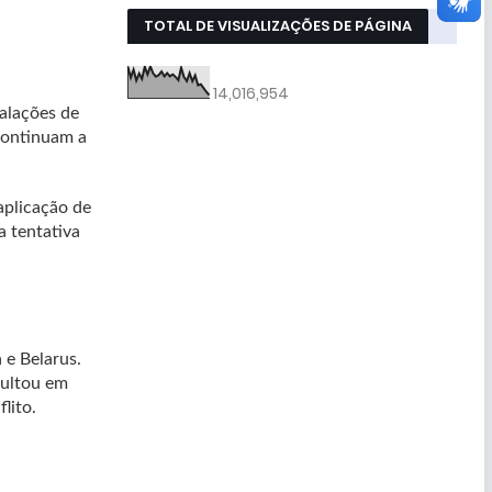
TOTAL DE VISUALIZAÇÕES DE PÁGINA
14,016,954
talações de
 continuam a
aplicação de
a tentativa
 e Belarus.
sultou em
lito.