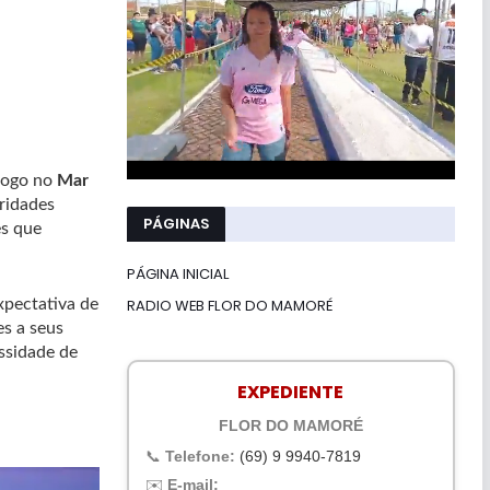
fogo no
Mar
ridades
PÁGINAS
es que
PÁGINA INICIAL
RADIO WEB FLOR DO MAMORÉ
xpectativa de
s a seus
essidade de
EXPEDIENTE
FLOR DO MAMORÉ
📞
Telefone:
(69) 9 9940-7819
✉️
E-mail: