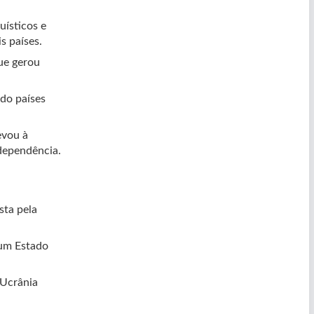
uísticos e
s países.
ue gerou
do países
evou à
ndependência.
sta pela
 um Estado
 Ucrânia