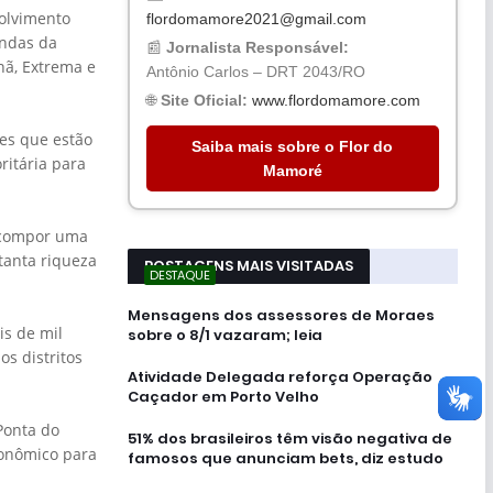
olvimento
flordomamore2021@gmail.com
andas da
📰
Jornalista Responsável:
nã, Extrema e
Antônio Carlos – DRT 2043/RO
🌐
Site Oficial:
www.flordomamore.com
res que estão
Saiba mais sobre o Flor do
ritária para
Mamoré
s compor uma
tanta riqueza
POSTAGENS MAIS VISITADAS
DESTAQUE
Mensagens dos assessores de Moraes
is de mil
sobre o 8/1 vazaram; leia
s distritos
Atividade Delegada reforça Operação
Caçador em Porto Velho
Ponta do
51% dos brasileiros têm visão negativa de
conômico para
famosos que anunciam bets, diz estudo