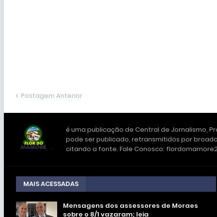
Postagem Anterior
é uma publicação de Central de Jornalismo, Pro
pode ser publicado, retransmitidos por broadc
citando a fonte. Fale Conosco: flordomamor
MAIS ACESSADAS
Mensagens dos assessores de Moraes
sobre o 8/1 vazaram; leia