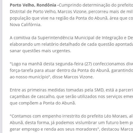
Porto Velho, Rondônia -
Cumprindo determinação do prefeito
Distrital de Porto Velho, Marcos Vizone, percorreu mais de m
população que vive na região da Ponta do Abunã, área que co
Nova Califórnia.
A comitiva da Superintendência Municipal de Integração e Des
elaborando um relatório detalhado de cada questão apontada 
sanar questões mais urgentes.
"Logo na manhã desta segunda-feira (27) confeccionamos dive
força-tarefa para atuar dentro da Ponta do Abunã, garantind
ao nosso município", disse Marcos Vizone.
Entre as primeiras medidas tomadas pela SMD, está a parceria
caçambas de cascalho, que serão utilizados nos serviços emer
que compõem a Ponta do Abunã.
"Contamos com empenho irrestrito do prefeito Léo Moraes, a
Abunã, desta forma, já podemos vislumbrar um futuro bem pr
gerar emprego e renda aos seus moradores", destacou Marco