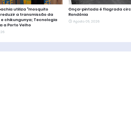
chia utiliza "mosquito
Onça-pintada é flagrada cir
 reduzir a transmissão da
Rondônia
 e chikungunya; Tecnologia
Agosto 05, 2026
a a Porto Velho
026