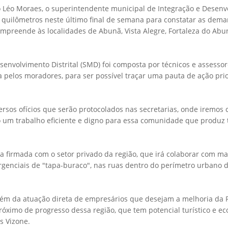
 Léo Moraes, o superintendente municipal de Integração e Desenv
il quilômetros neste último final de semana para constatar as dem
mpreende às localidades de Abunã, Vista Alegre, Fortaleza do Abu
envolvimento Distrital (SMD) foi composta por técnicos e assesso
pelos moradores, para ser possível traçar uma pauta de ação prio
rsos ofícios que serão protocolados nas secretarias, onde iremo
o um trabalho eficiente e digno para essa comunidade que produz 
 firmada com o setor privado da região, que irá colaborar com ma
genciais de "tapa-buraco", nas ruas dentro do perímetro urbano do
lém da atuação direta de empresários que desejam a melhoria da 
óximo de progresso dessa região, que tem potencial turístico e e
s Vizone.