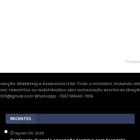
Próxi
dução, Marketing e Assessoria Ltda. Todo o noticiário, incluindo ví
ast, reescritos ou redistribuídos sem autorização escrita da dire
e2021@gmail.com Whatsapp - (69) 99940-7819
RECENTES
Agosto 06, 2026