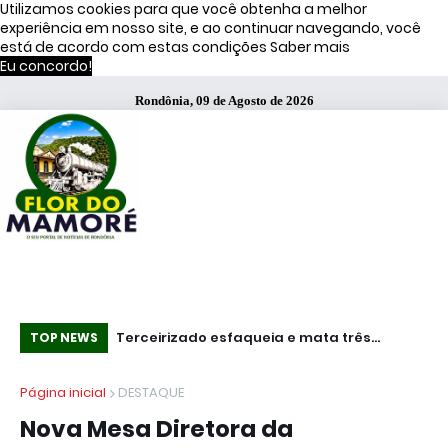
Utilizamos cookies para que você obtenha a melhor
experiência em nosso site, e ao continuar navegando, você
está de acordo com estas condições
Saber mais
Eu concordo!
Rondônia, 09 de Agosto de 2026
s de Moraes
Terceirizado esfaqueia e mata três
Es
TOP NEWS
funcionários em fábrica da Bombril no ABC
se
Página inicial
DESTAQUE
Paulista
Nova Mesa Diretora da