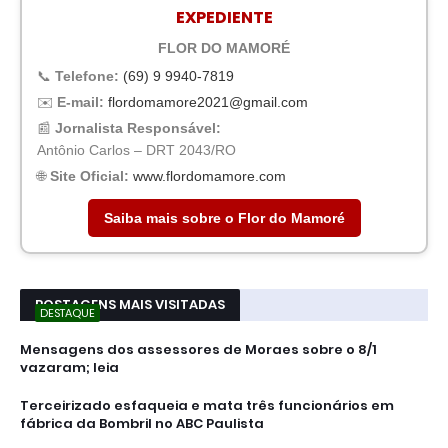
EXPEDIENTE
FLOR DO MAMORÉ
📞
Telefone:
(69) 9 9940-7819
✉️
E-mail:
flordomamore2021@gmail.com
📰
Jornalista Responsável:
Antônio Carlos – DRT 2043/RO
🌐
Site Oficial:
www.flordomamore.com
Saiba mais sobre o Flor do Mamoré
POSTAGENS MAIS VISITADAS
DESTAQUE
Mensagens dos assessores de Moraes sobre o 8/1
vazaram; leia
Terceirizado esfaqueia e mata três funcionários em
fábrica da Bombril no ABC Paulista