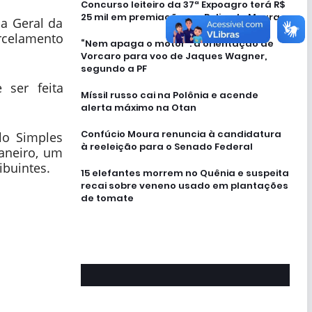
Concurso leiteiro da 37ª Expoagro terá R$
25 mil em premiação em Rolim de Moura
ia Geral da
arcelamento
“Nem apaga o motor”: a orientação de
Vorcaro para voo de Jaques Wagner,
segundo a PF
 ser feita
Míssil russo cai na Polônia e acende
alerta máximo na Otan
Confúcio Moura renuncia à candidatura
lo Simples
à reeleição para o Senado Federal
janeiro, um
ibuintes.
15 elefantes morrem no Quênia e suspeita
recai sobre veneno usado em plantações
de tomate