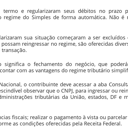
 o termo e regularizaram seus débitos no prazo p
no regime do Simples de forma automática. Não é n
ularizaram sua situação começaram a ser excluídos 
Js possam reingressar no regime, são oferecidas dive
 transação.
o significa o fechamento do negócio, que poderá
contar com as vantagens do regime tributário simplif
Nacional, o contribuinte deve acessar a aba Consul
escindível observar que o CNPJ, para ingressar ou rei
inistrações tributárias da União, estados, DF e m
ncias fiscais; realizar o pagamento à vista ou parcela
orme as condições oferecidas pela Receita Federal.