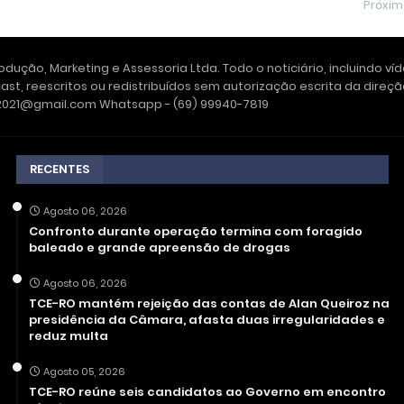
Próxi
dução, Marketing e Assessoria Ltda. Todo o noticiário, incluindo ví
ast, reescritos ou redistribuídos sem autorização escrita da dire
e2021@gmail.com Whatsapp - (69) 99940-7819
RECENTES
Agosto 06, 2026
Confronto durante operação termina com foragido
baleado e grande apreensão de drogas
Agosto 06, 2026
TCE-RO mantém rejeição das contas de Alan Queiroz na
presidência da Câmara, afasta duas irregularidades e
reduz multa
Agosto 05, 2026
TCE-RO reúne seis candidatos ao Governo em encontro