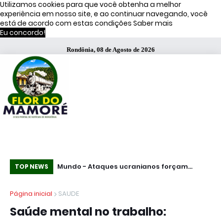
Utilizamos cookies para que você obtenha a melhor
experiência em nosso site, e ao continuar navegando, você
está de acordo com estas condições
Saber mais
Eu concordo!
Rondônia, 08 de Agosto de 2026
s de Moraes
Mundo - Ataques ucranianos forçam
Te
TOP NEWS
paralisação de oleoduto que leva petróleo
fu
Página inicial
SAUDE
do Cazaquistão à Rússia
Pa
Saúde mental no trabalho: