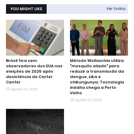
YOU MIGHT LIKE
Ver todos
Brasil fica sem
Método Wolbachia utiliza
observadores dos EUA nas
"mosquito aliado" para
eleições de 2026 após
reduzir a transmissão da
desistência do Carter
dengue, zika e
Center
chikungunya; Tecnologia
inédita chega a Porto
Agosto 05, 2026
Velho
Agosto 05, 2026