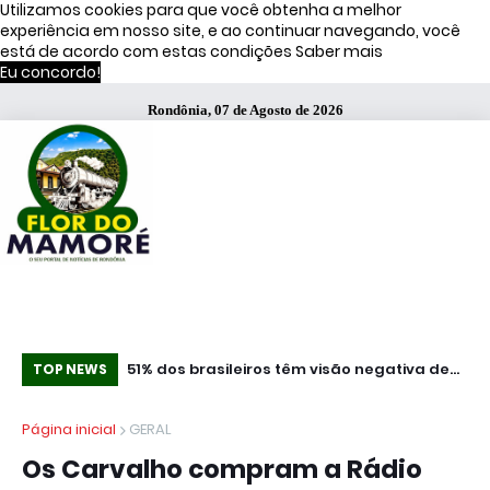
Utilizamos cookies para que você obtenha a melhor
experiência em nosso site, e ao continuar navegando, você
está de acordo com estas condições
Saber mais
Eu concordo!
Rondônia, 07 de Agosto de 2026
Concurso leiteiro da 37ª Expoagro terá R$ 25
51% dos brasileiros têm visão negativa de
“N
TOP NEWS
mil em premiação em Rolim de Moura
famosos que anunciam bets, diz estudo
Vo
Página inicial
GERAL
se
Os Carvalho compram a Rádio